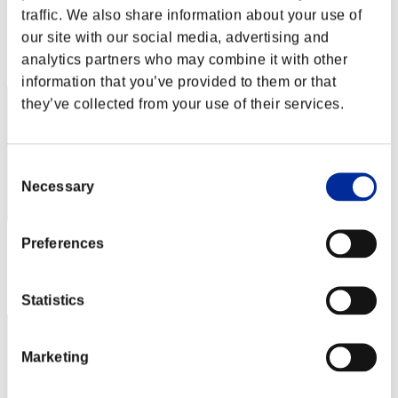
traffic. We also share information about your use of
Punteggio:Lv:1/02'50"13
our site with our social media, advertising and
Posizione
analytics partners who may combine it with other
2
information that you’ve provided to them or that
they’ve collected from your use of their services.
Consent
Necessary
Selection
Preferences
Punteggio: -
Posizione
3
Statistics
Marketing