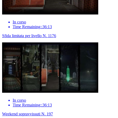
In corso
Time Remaining::36:13
Sfida limitata per livello N. 1176
In corso
Time Remaining::36:13
Weekend sopravvissuti N. 197