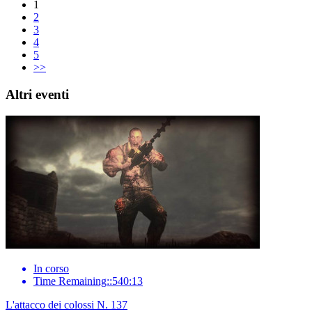
1
2
3
4
5
>>
Altri eventi
In corso
Time Remaining::540:13
L'attacco dei colossi N. 137