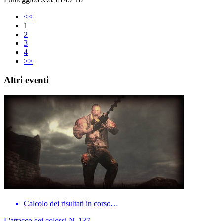
<<
1
2
3
4
>>
Altri eventi
Calcolo dei risultati in corso…
L'attacco dei colossi N. 137