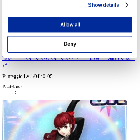
crimson butterfly
Show details
Punteggio:Lv:1/04'36"73
Allow all
Posizione
4
Deny
藤虎 〔 一が出るか八が出るか・・ この首一つ賭ける覚悟
だ〕
Punteggio:Lv:1/04'40"05
Posizione
5