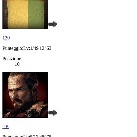
130
Punteggio:Lv:1/49'12"63
Posizione
10
TK
Punteggio:Lv:8/13'45"78