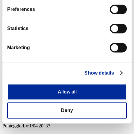
Preferences
Statistics
Cartwheel Kick
Punteggio:Lv:1/04'07"04
Marketing
Posizione
3
Show details
Allow all
Deny
the-world-ddd
Punteggio:Lv:1/04'20"37