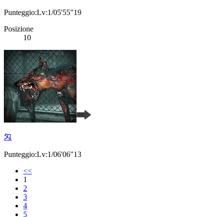
Punteggio:Lv:1/05'55"19
Posizione
10
匁
Punteggio:Lv:1/06'06"13
<<
1
2
3
4
5