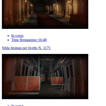
In corso
Time Remaining::16:48
Sfida limitata per livello N. 1175
In corso