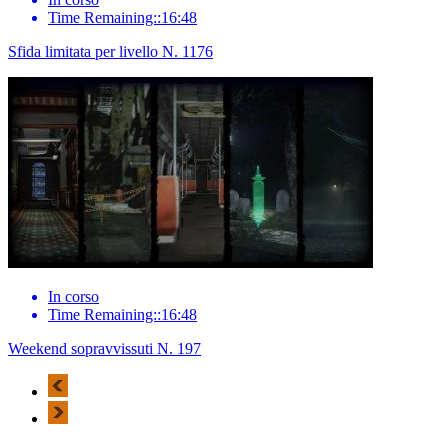
Time Remaining::16:48
Sfida limitata per livello N. 1176
In corso
Time Remaining::16:48
Weekend sopravvissuti N. 197