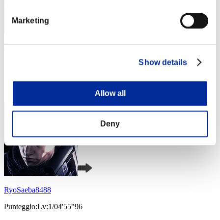
Marketing
JesseJames0584
Show details
Punteggio:Lv:1/04'06"50
Posizione
3
Allow all
Deny
RyoSaeba8488
Punteggio:Lv:1/04'55"96