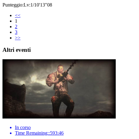
Punteggio:Lv:1/10'13"08
<<
1
2
3
>>
Altri eventi
In corso
Time Remaining::593:46