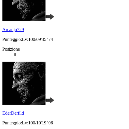
Arcanjo729
Punteggio:Lv:100/09'35"74
Posizione
8
EderDerfild
Punteggio:Lv:100/10'19"06