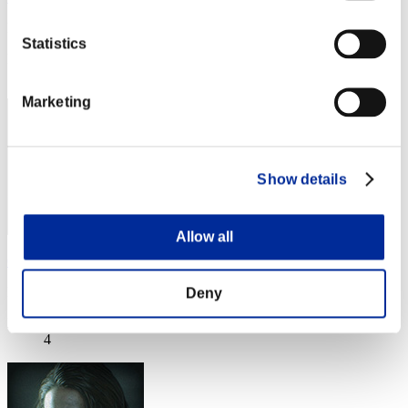
Punteggio:Lv:1/08'09"35
Statistics
Posizione
3
Marketing
Show details
Allow all
OHOTNIK3319_
Punteggio:Lv:1/11'49"39
Deny
Posizione
4