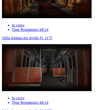
In corso
Time Remaining::48:14
Sfida limitata per livello N. 1175
In corso
Time Remaining::48:14