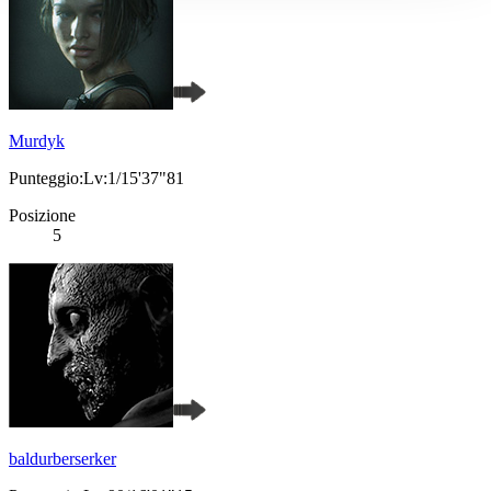
Murdyk
Punteggio:Lv:1/15'37"81
Posizione
5
baldurberserker