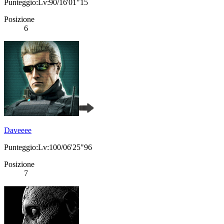
Punteggio:Lv:90/16'01"15
Posizione
6
Daveeee
Punteggio:Lv:100/06'25"96
Posizione
7