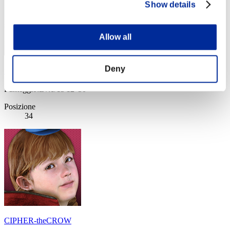
Show details
Allow all
Deny
匁
Punteggio:Lv:1/15'12"50
Posizione
34
CIPHER-theCROW