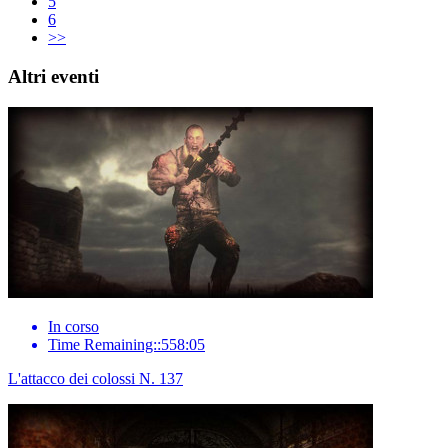
5
6
>>
Altri eventi
In corso
Time Remaining::558:05
L'attacco dei colossi N. 137