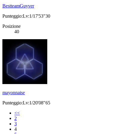
BestteamGuyver
Punteggio:Lv:1/17'53"30
Posizione
40
mayonnaise
Punteggio:Lv:1/20'08"65
<<
2
3
4