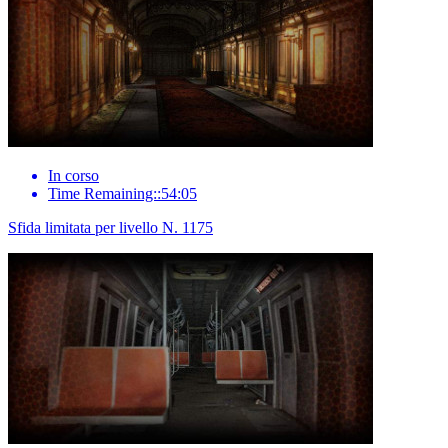
In corso
Time Remaining::54:05
Sfida limitata per livello N. 1175