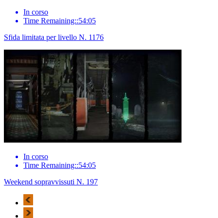
In corso
Time Remaining::54:05
Sfida limitata per livello N. 1176
In corso
Time Remaining::54:05
Weekend sopravvissuti N. 197