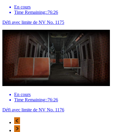
En cours
Time Remaining::76:26
Défi avec limite de NV No. 1175
En cours
Time Remaining::76:26
Défi avec limite de NV No. 1176