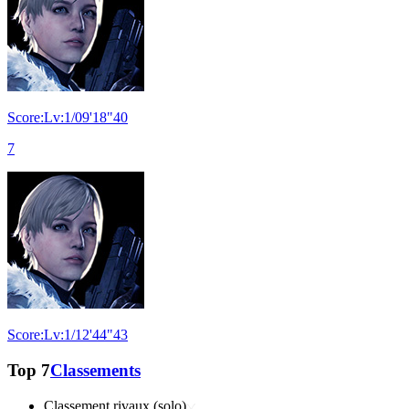
Score:Lv:1/09'18"40
7
Score:Lv:1/12'44"43
Top 7
Classements
Classement rivaux (solo)