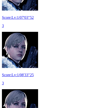
Score:Lv:1/07'03"52
3
Score:Lv:1/08'33"25
3