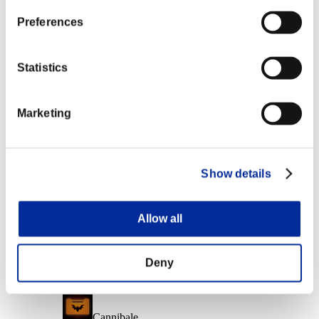
Cadeau d'adieu
Preferences
Lv.7
NV personnage: 20 ou moins
Statistics
Capacité
Lv.15
Marketing
NV personnage: 1 ou moins
Liberator
Lv.100
Show details
Slot 6
Allow all
Récompenses
Succès
Deny
NV personnage: 100 ou moins
Cannibale