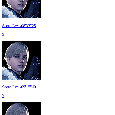
Score:Lv:1/08'33"25
5
Score:Lv:1/09'18"40
5