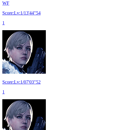
WF
Score:Lv:1/13'44"54
1
Score:Lv:1/07'03"52
1