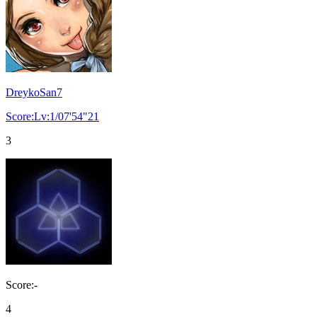
DreykoSan7
Score:Lv:1/07'54"21
3
Score:-
4