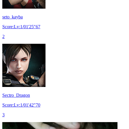
seto_kayba
Score:Lv:1/01'25"67
2
Sectro_Dragon
Score:Lv:1/01'42"70
3