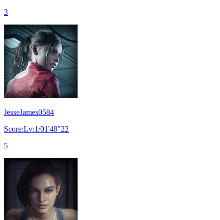
3
JesseJames0584
Score:Lv:1/01'48"22
5