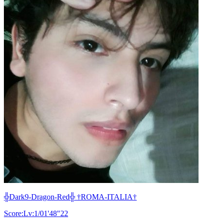
╬Dark9-Dragon-Red╬ †ROMA-ITALIA†
Score:Lv:1/01'48"22