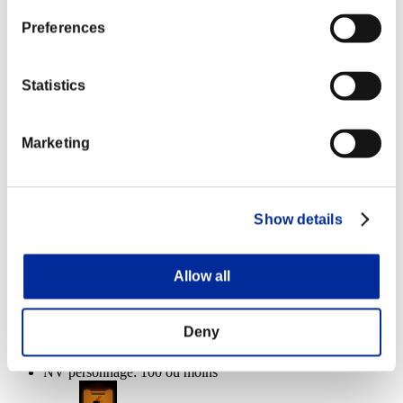
Lv.5
Preferences
NV personnage: 40 ou moins
Glace
Statistics
Lv.6
NV personnage: 20 ou moins
Marketing
Électrocution
Lv.7
NV personnage: 1 ou moins
Show details
Tir chargé B
Lv.8
Allow all
Récompenses
Deny
Succès
NV personnage: 100 ou moins