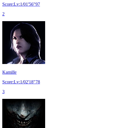
Score:Lv:1/01'56"97
2
Kamille
Score:Lv:1/02'18"78
3