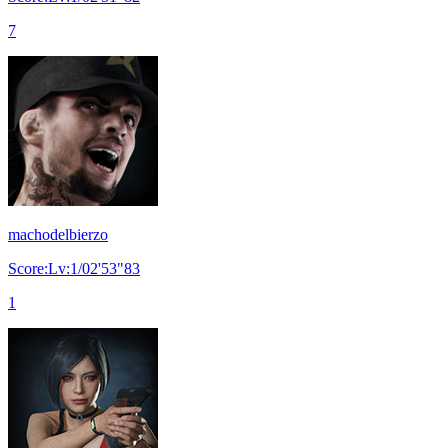
7
machodelbierzo
Score:Lv:1/02'53"83
1