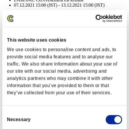
07.12.2021 15:00 (JST) - 13.12.2021 15:00 (JST)
Event over:
Cet événement est terminé
07.12.2021 15:00 (JST) - 13.12.2021 15:00 (JST)
Récompenses
This website uses cookies
Succès
We use cookies to personalise content and ads, to
NV personnage: 100 ou moins
provide social media features and to analyse our
traffic. We also share information about your use of
Perforation
our site with our social media, advertising and
Lv.1
analytics partners who may combine it with other
NV personnage: 80 ou moins
information that you’ve provided to them or that
they’ve collected from your use of their services.
Sentinelle
Lv.5
NV personnage: 60 ou moins
Consent
Necessary
Selection
Exécuteur