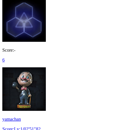
Score:-
6
yamachan
Score:Lv:1/02'51"82