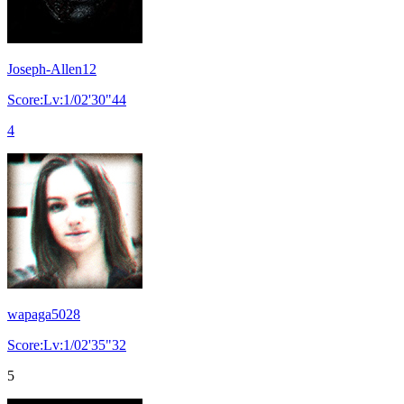
Joseph-Allen12
Score:Lv:1/02'30"44
4
wapaga5028
Score:Lv:1/02'35"32
5