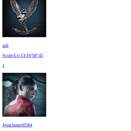
ash
Score:Lv:13/16'58"45
1
JesseJames0584