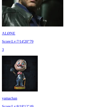
ΛLØNE
Score:Lv:7/14'20"79
3
yamachan
Score:Lv:8/18'12"49