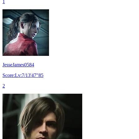
1
JesseJames0584
Score:Lv:7/13'47"85
2