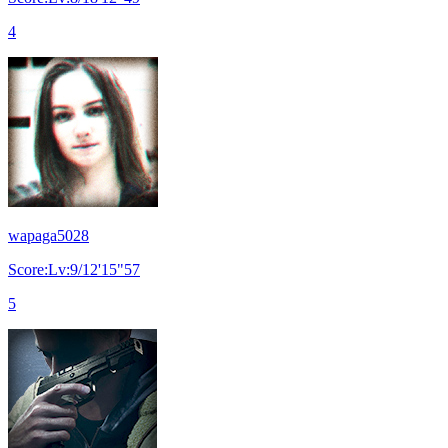
4
wapaga5028
Score:Lv:9/12'15"57
5