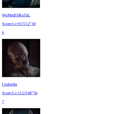
WuMmEbRuTaL
Score:Lv:9/15'12"30
6
Umbrella
Score:Lv:11/23'48"56
7