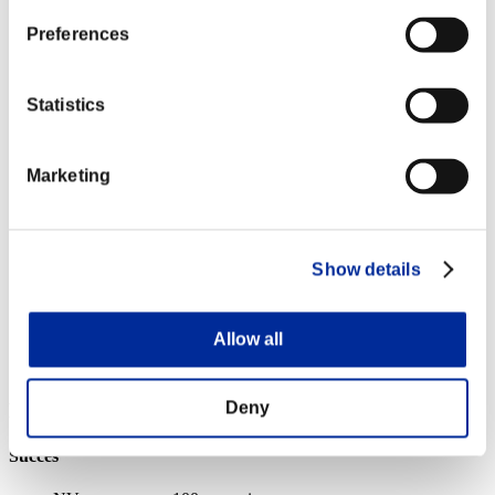
Lv.5
Preferences
NV personnage: 50 ou moins
Cannibale
Statistics
Lv.7
NV personnage: 40 ou moins
Marketing
Dévoreur d'âme
Lv.7
NV personnage: 30 ou moins
Show details
Assault Rifle AK-7 [Short Range+]
Lv.100
Allow all
Slot 6
Deny
Récompenses
Succès