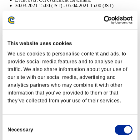
30.03.2021 15:00 (JST) - 05.04.2021 15:00 (JST)
Event over:
Cet événement est terminé
30.03.2021 15:00 (JST) - 05.04.2021 15:00 (JST)
Récompenses
This website uses cookies
Succès
We use cookies to personalise content and ads, to
NV personnage: 100 ou moins
provide social media features and to analyse our
traffic. We also share information about your use of
Cible facile
our site with our social media, advertising and
Lv.3
analytics partners who may combine it with other
NV personnage: 80 ou moins
information that you’ve provided to them or that
they’ve collected from your use of their services.
Tueur d'élite
Lv.5
NV personnage: 70 ou moins
Consent
Necessary
Selection
Crésus