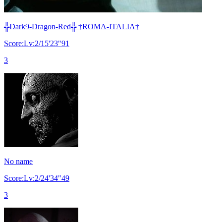
╬Dark9-Dragon-Red╬ †ROMA-ITALIA†
Score:Lv:2/15'23"91
3
No name
Score:Lv:2/24'34"49
3