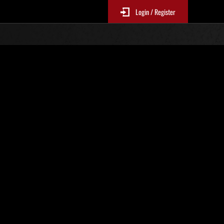
Login / Register
Week-end de survie No. 84
EP1-4Mandatory