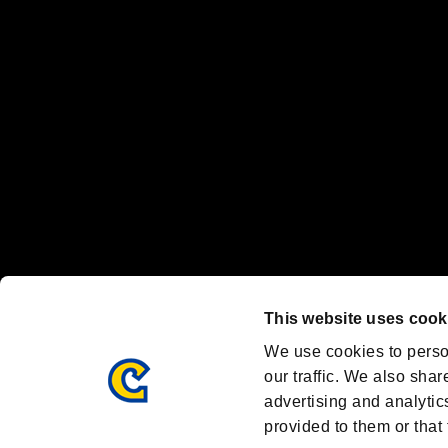
"
"、"PlayStation"、"
" and "
" are registered trademarks
Nintendo Switch™ and The Nintendo Switch logo are registered trad
Steam logo are trademarks and/or registered trademarks of Valve Corp
Font Design by Fontworks Inc.
OFFICIAL CHANNELS
We are posting the latest RE brand information
and various topics!
Resident Evil official brand account
@REBHPortal
This website uses cook
Facebook
YouTube
Instagr
We use cookies to perso
our traffic. We also shar
advertising and analytic
provided to them or that 
Resident Evil Portal
AMBASSADOR PROGRAM
Terms of Use：
/