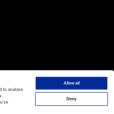
f the same company.
Allow all
d to analyse
a,
Deny
ou’ve
Français
 License