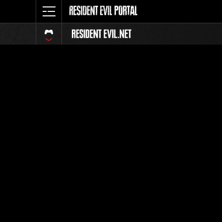
Événemen
Wee
Cette Op
Combien