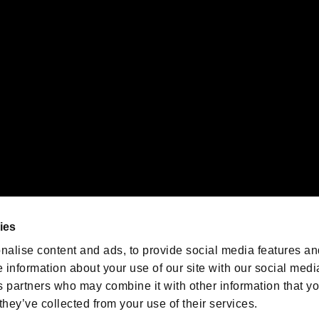
 of Sony Interactive Entertainment Inc. "
" and "
"
are trademarks o
emarks of Nintendo.
oration in the U.S. and/or other countries.
We are posting the latest RE
game information!
Resident Evil official game
account
@RE_Games
ies
am
nalise content and ads, to provide social media features an
e information about your use of our site with our social medi
s partners who may combine it with other information that y
they’ve collected from your use of their services.
RESIDENT EVIL.NET
Privacy Policy
Cookie Policy
Font
/