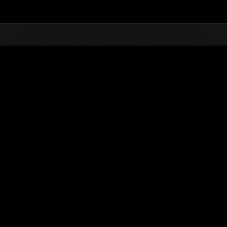
Top
Online Events
ts en ligne
k-end de survie No. 84
ération est composée de plusieurs missions.
 pouvez-vous en compléter ?