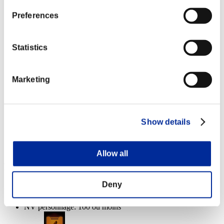
Lv.4
Preferences
NV personnage: 40 ou moins
Cible facile
Statistics
Lv.6
NV personnage: 20 ou moins
Marketing
Cannibale
Lv.7
NV personnage: 1 ou moins
Show details
Dévoreur d'âme
Lv.7
Allow all
Récompenses
Deny
Succès
NV personnage: 100 ou moins