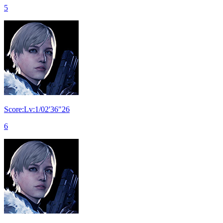
5
Score:Lv:1/02'36"26
6