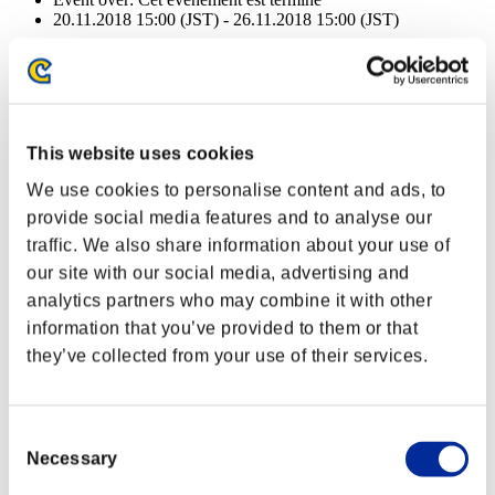
20.11.2018 15:00 (JST) - 26.11.2018 15:00 (JST)
Event over:
Cet événement est terminé
20.11.2018 15:00 (JST) - 26.11.2018 15:00 (JST)
Récompenses
This website uses cookies
Succès
We use cookies to personalise content and ads, to
NV personnage: 100 ou moins
provide social media features and to analyse our
traffic. We also share information about your use of
Recharge
our site with our social media, advertising and
Lv.6
analytics partners who may combine it with other
NV personnage: 80 ou moins
information that you’ve provided to them or that
they’ve collected from your use of their services.
Cadence
Lv.9
NV personnage: 60 ou moins
Consent
Necessary
Selection
Tir chargé B