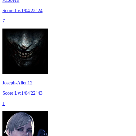
ΛLØNE
Score:Lv:1/04'22"24
7
Joseph-Allen12
Score:Lv:1/04'22"43
1