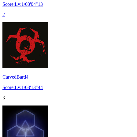
Score:Lv:1/03'04"13
2
CarvedBard4
Score:Lv:1/03'13"44
3