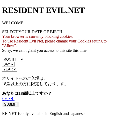
RESIDENT EVIL.NET
WELCOME
SELECT YOUR DATE OF BIRTH
Your browser is currently blocking cookies.
To use Resident Evil Net, please change your Cookies setting to
"Allow".
Sorry, we can't grant you access to this site this time.
本サイトへのご入場は、
18歳
以上の方に限定しております。
あなたは18歳以上ですか？
いいえ
RE NET is only available in English and Japanese.