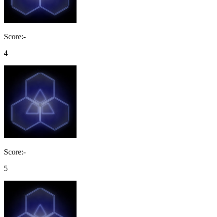
Score:-
4
Score:-
5