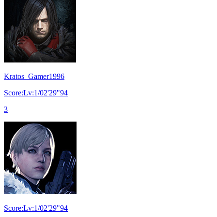
Kratos_Gamer1996
Score:Lv:1/02'29"94
3
Score:Lv:1/02'29"94