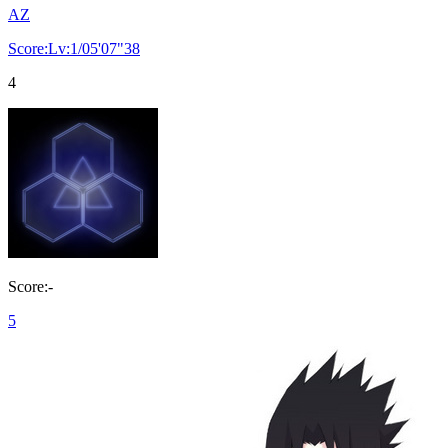
AZ
Score:Lv:1/05'07"38
4
Score:-
5