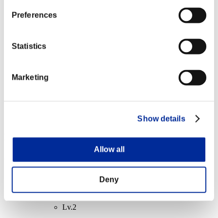
Dévoreur d'âme
Preferences
Lv.6
NV personnage: 20 ou moins
Statistics
Génocide
Lv.6
Marketing
NV personnage: 1 ou moins
Critique
Lv.7
Show details
Récompenses
Allow all
Succès
NV personnage: 100 ou moins
Deny
Tueur d'élite
Lv.2