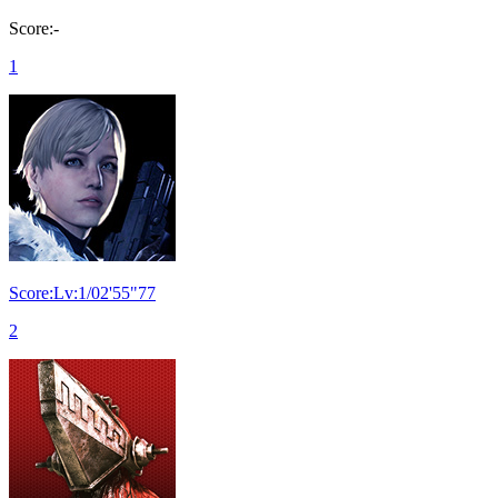
Score:-
1
Score:Lv:1/02'55"77
2