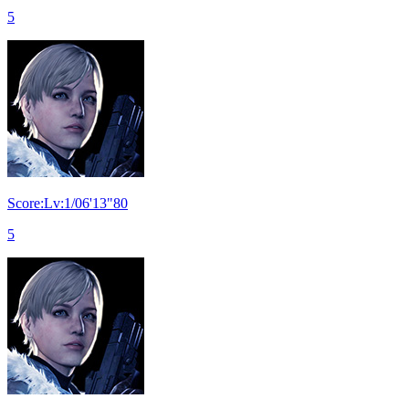
5
Score:Lv:1/06'13"80
5