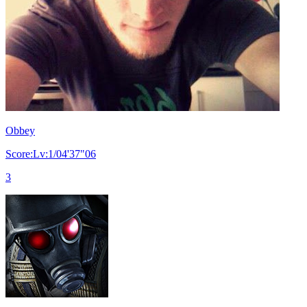
Obbey
Score:Lv:1/04'37"06
3