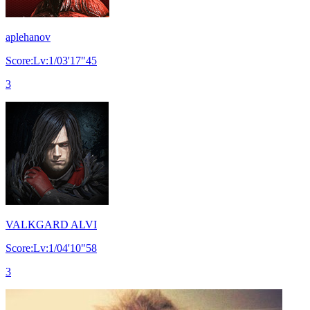
aplehanov
Score:Lv:1/03'17"45
3
VALKGARD ALVI
Score:Lv:1/04'10"58
3