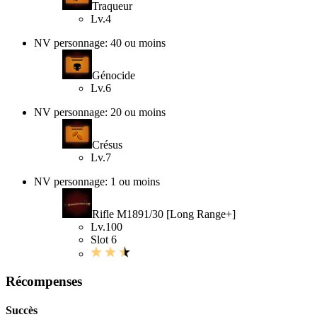
Traqueur
Lv.4
NV personnage: 40 ou moins
Génocide
Lv.6
NV personnage: 20 ou moins
Crésus
Lv.7
NV personnage: 1 ou moins
Rifle M1891/30 [Long Range+]
Lv.100
Slot 6
Récompenses
Succès