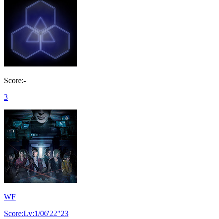
Score:-
3
WF
Score:Lv:1/06'22"23