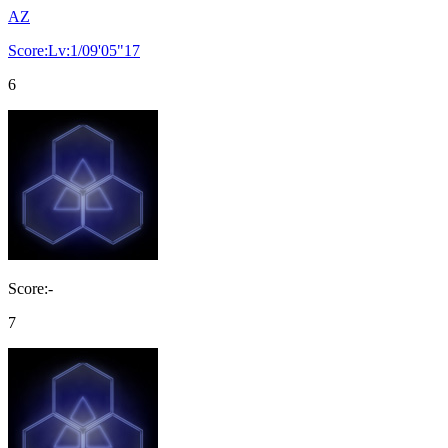
AZ
Score:Lv:1/09'05"17
6
Score:-
7