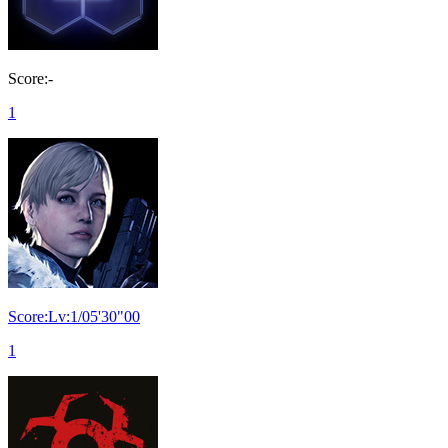
Score:-
1
Score:Lv:1/05'30"00
1