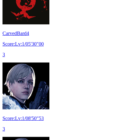
CarvedBard4
Score:Lv:1/05'30"00
3
Score:Lv:1/08'50"53
3