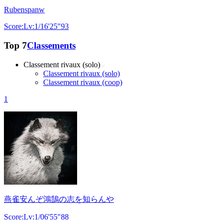
Rubenspanw
Score:Lv:1/16'25"93
Top 7
Classements
Classement rivaux (solo)
Classement rivaux (solo)
Classement rivaux (coop)
1
燕雀安んぞ鴻鵠の志を知らんや
Score:Lv:1/06'55"88