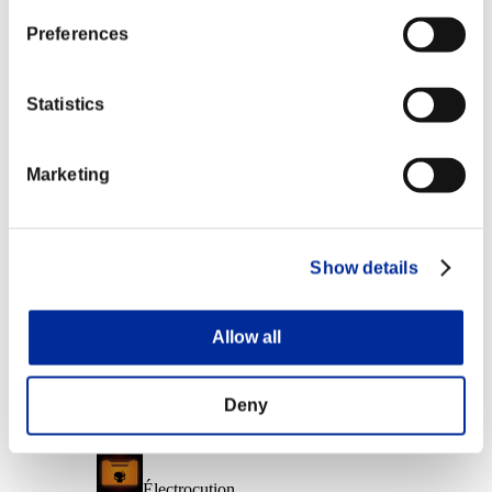
Génocide
Preferences
Lv.6
NV personnage: 20 ou moins
Statistics
Crésus
Lv.7
Marketing
NV personnage: 1 ou moins
Rifle M1891/30 [Long Range+]
Lv.100
Show details
Slot 6
Allow all
Récompenses
Succès
Deny
NV personnage: 100 ou moins
Électrocution