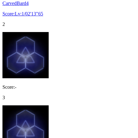
CarvedBard4
Score:Lv:1/02'13"65
2
Score:-
3