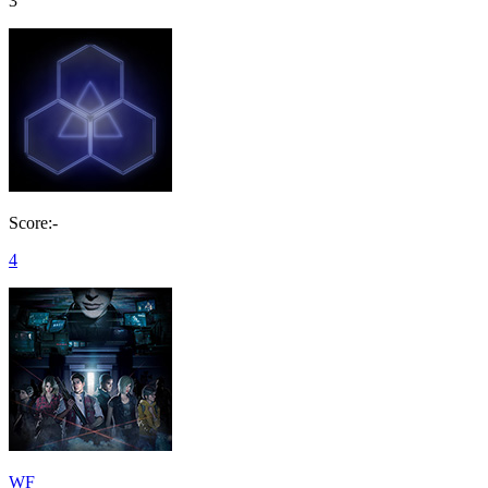
3
Score:-
4
WF