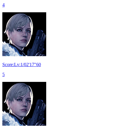
4
Score:Lv:1/02'17"60
5