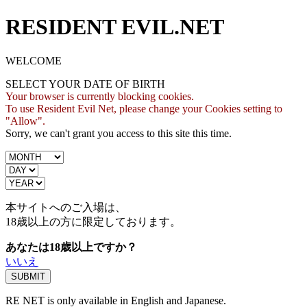
RESIDENT EVIL.NET
WELCOME
SELECT YOUR DATE OF BIRTH
Your browser is currently blocking cookies.
To use Resident Evil Net, please change your Cookies setting to
"Allow".
Sorry, we can't grant you access to this site this time.
本サイトへのご入場は、
18歳
以上の方に限定しております。
あなたは18歳以上ですか？
いいえ
RE NET is only available in English and Japanese.