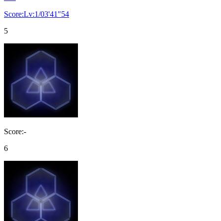
Score:Lv:1/03'41"54
5
Score:-
6