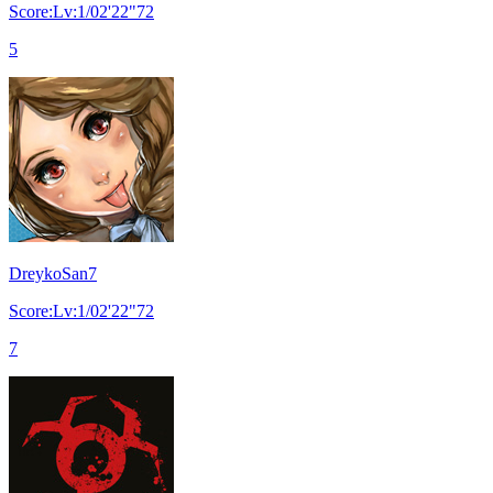
Score:Lv:1/02'22"72
5
DreykoSan7
Score:Lv:1/02'22"72
7