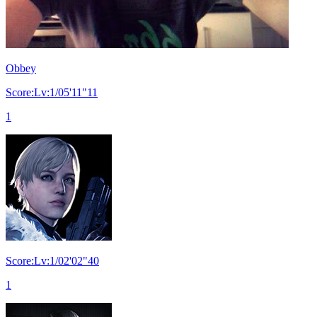
Obbey
Score:Lv:1/05'11"11
1
Score:Lv:1/02'02"40
1