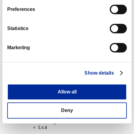
Cible facile
Preferences
Lv.6
NV personnage: 1 ou moins
Statistics
Glace
Lv.7
Marketing
Récompenses
Succès
Show details
NV personnage: 40 ou moins
Allow all
Dévoreur d'âme
Lv.2
NV personnage: 30 ou moins
Deny
Tir chargé A
Lv.4