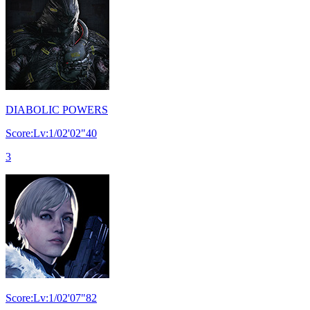
DIABOLIC POWERS
Score:Lv:1/02'02"40
3
Score:Lv:1/02'07"82