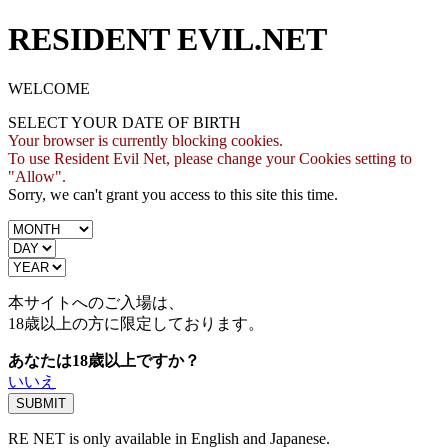
RESIDENT EVIL.NET
WELCOME
SELECT YOUR DATE OF BIRTH
Your browser is currently blocking cookies.
To use Resident Evil Net, please change your Cookies setting to
"Allow".
Sorry, we can't grant you access to this site this time.
本サイトへのご入場は、
18歳
以上の方に限定しております。
あなたは18歳以上ですか？
いいえ
RE NET is only available in English and Japanese.