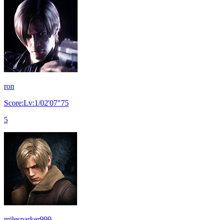
ron
Score:Lv:1/02'07"75
5
milesparker999