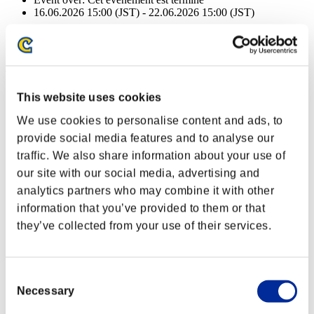
16.06.2026 15:00 (JST) - 22.06.2026 15:00 (JST)
Event over:
Cet événement est terminé
16.06.2026 15:00 (JST) - 22.06.2026 15:00 (JST)
Récompenses
This website uses cookies
Succès
We use cookies to personalise content and ads, to
NV personnage: 40 ou moins
provide social media features and to analyse our
traffic. We also share information about your use of
Exécuteur
our site with our social media, advertising and
Lv.3
analytics partners who may combine it with other
NV personnage: 30 ou moins
information that you’ve provided to them or that
they’ve collected from your use of their services.
Gravité
Lv.4
NV personnage: 20 ou moins
Consent
Necessary
Selection
Peine capitale