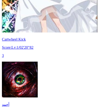
Cartwheel Kick
Score:Lv:1/02'20"82
3
أحمد