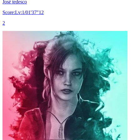
José tedesco
Score:Lv:1/01'37"12
2