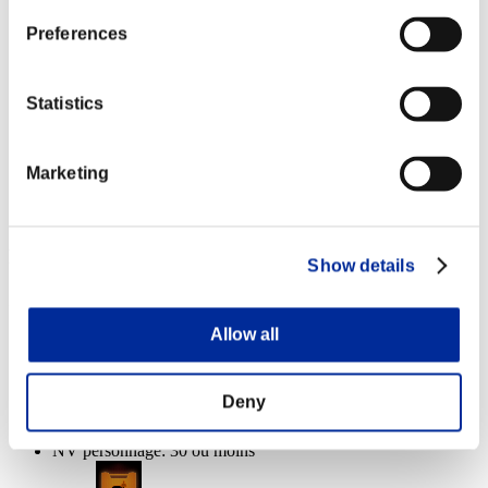
Lv.5
Preferences
NV personnage: 10 ou moins
Tir chargé B
Statistics
Lv.6
NV personnage: 1 ou moins
Marketing
Dégâts
Lv.14
Récompenses
Show details
Succès
Allow all
NV personnage: 40 ou moins
Exécuteur
Deny
Lv.3
NV personnage: 30 ou moins