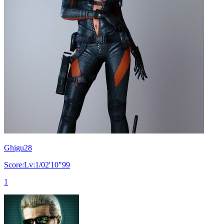
Ghigu28
Score:Lv:1/02'10"99
1