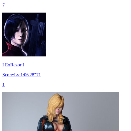
7
I ExRazor I
Score:Lv:1/06'28"71
1