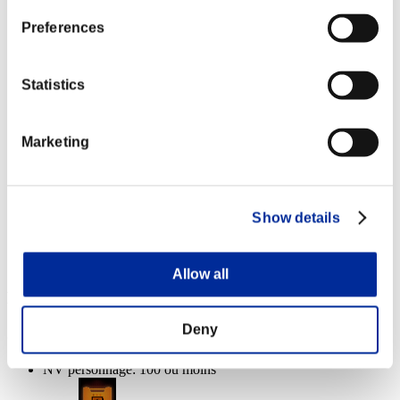
Lv.4
Preferences
NV personnage: 40 ou moins
Traqueur
Statistics
Lv.5
NV personnage: 20 ou moins
Marketing
Tueur d'élite
Lv.6
NV personnage: 1 ou moins
Show details
Punition
Lv.8
Allow all
Récompenses
Deny
Succès
NV personnage: 100 ou moins