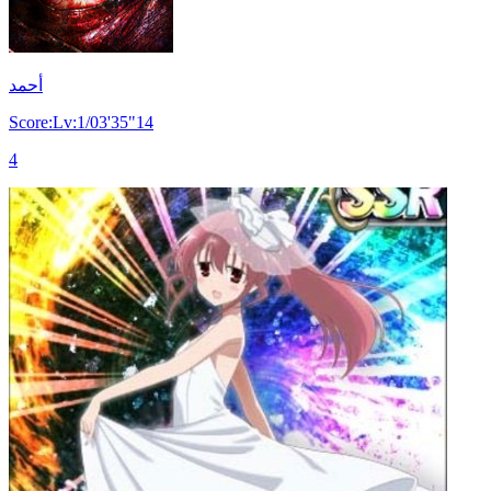
أحمد
Score:Lv:1/03'35"14
4