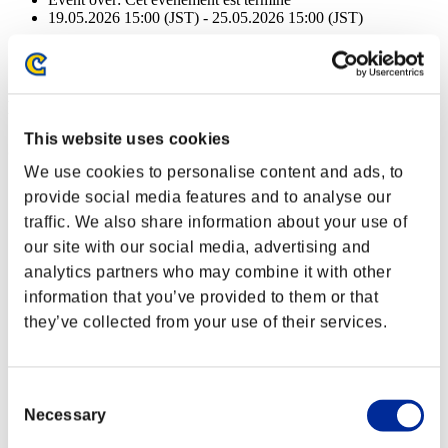
19.05.2026 15:00 (JST) - 25.05.2026 15:00 (JST)
Event over:
Cet événement est terminé
19.05.2026 15:00 (JST) - 25.05.2026 15:00 (JST)
Récompenses
This website uses cookies
Succès
We use cookies to personalise content and ads, to
NV personnage: 100 ou moins
provide social media features and to analyse our
traffic. We also share information about your use of
Tir chargé A
our site with our social media, advertising and
Lv.3
analytics partners who may combine it with other
NV personnage: 80 ou moins
information that you’ve provided to them or that
they’ve collected from your use of their services.
Électrocution
Lv.4
NV personnage: 60 ou moins
Consent
Necessary
Selection
Cannibale