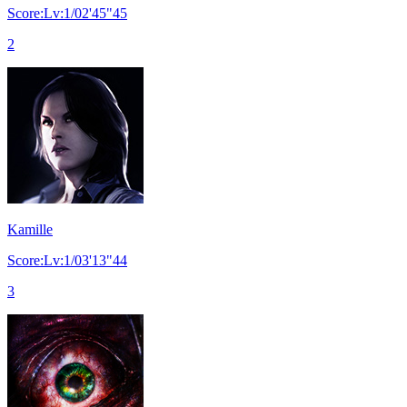
Score:Lv:1/02'45"45
2
Kamille
Score:Lv:1/03'13"44
3