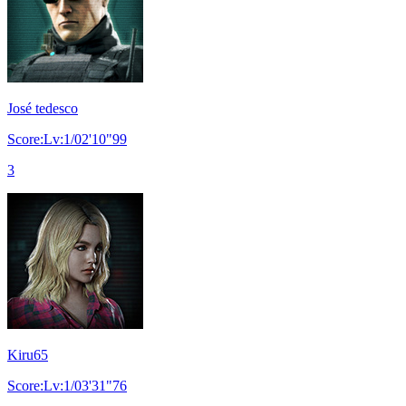
José tedesco
Score:Lv:1/02'10"99
3
Kiru65
Score:Lv:1/03'31"76