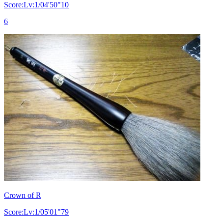
Score:Lv:1/04'50"10
6
Crown of R
Score:Lv:1/05'01"79