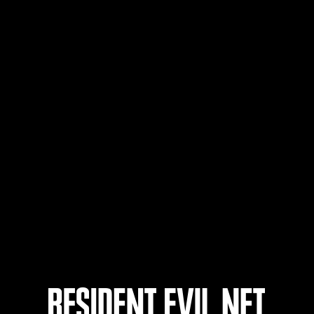
Cadence
V personnage: 40 ou
oins
Lv.5
Crésus
V personnage: 30 ou
oins
Lv.4
Cadeau d'adieu
V personnage: 20 ou
oins
Lv.5
Traqueur
V personnage: 10 ou
oins
Lv.5
Confusion
V personnage: 1 ou
oins
Lv.14