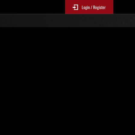
Login / Register
i avec limite de NV No. 1097
EP1Mandatory