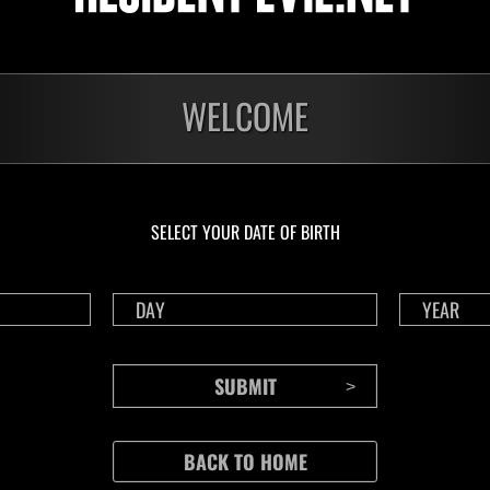
o
WELCOME
ne se rechargent pas après l'utilisation d'un cristal de vie.
ts sont déterminés par le niveau le plus bas, ou le temps de complétion en c
articiper à cet événement autant de fois que vous le désirez.
ifférents pour les modes solo et coop.
jouez en mode coop, le score le plus bas sera téléchargé en tant que scor
SELECT YOUR DATE OF BIRTH
ueur principal est téléchargé sur le classement coop durant le jeu en écran spl
 du second joueur ne sont pas téléchargés lorsque vous jouez en écran splitté
 "Événement" via le menu "Mission" du mode Commando pour participer à un
dez la version digitale du jeu, vous devez acheter l'épisode adéquat pour par
doit etre connectee a Internet.
iliser un compte de jeu associé avec RE NET.
tiver l'option "Se connecter à RE NET" via le menu des options.
ur l'événement est affiché à l'écran des résultats après la partie.
s pas connecté ou que des erreurs de connexion surviennent durant le jeu, v
(ceci inclus toutes les données qui n'ont pas pu être téléchargées durant les
sponibilité).
es sessions doivent être envoyées dans l'heure qui suit la fin de l'événement
ased rewards can only be earned once, even if you send data for both Solo 
ased rewards can be earned by playing in Solo or Co-op modes.
es, you may be removed from the rankings if your partner's score cannot be ve