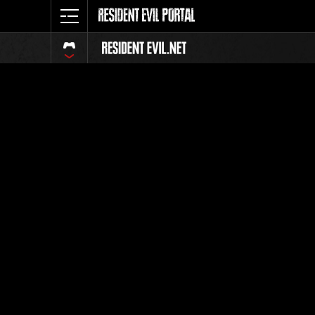
Événemen
Défi
Les miss
Compléte