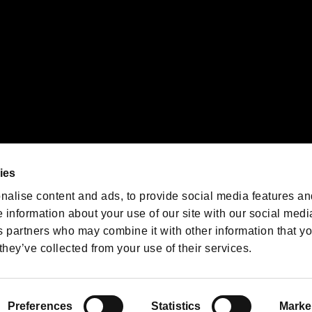
We are posting the latest RE
game information!
Resident Evil official game
account
@RE_Games
ies
am
nalise content and ads, to provide social media features an
e information about your use of our site with our social medi
s partners who may combine it with other information that y
they’ve collected from your use of their services.
RESIDENT EVIL.NET
Privacy Policy
Cookie Policy
Font
/
Preferences
Statistics
Marke