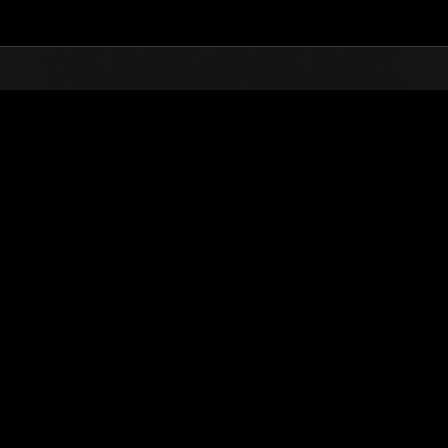
Top
Online Events
Déf
ts en ligne
 avec limite de NV No. 1097
ions hebdomadaires sont disponibles !
z-les avec un niveau le plus bas possible !