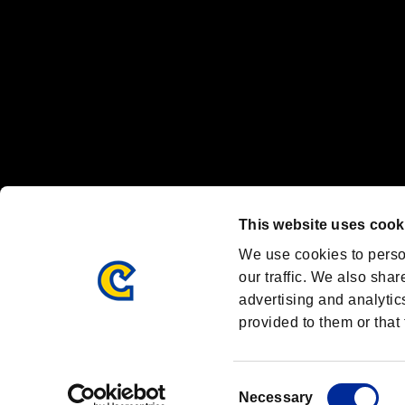
OFFICIAL CHANNELS
We are posting the latest RE brand information
and various topics!
Resident Evil official brand account
@REBHPortal
This website uses cook
Facebook
YouTube
Instagr
We use cookies to perso
our traffic. We also shar
advertising and analytic
provided to them or that 
Resident Evil Portal
AMBASSADOR PROGRAM
Terms of Use：
/
Consent
Necessary