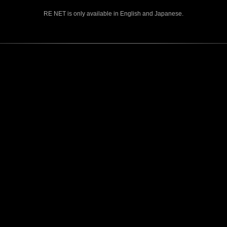
RE NET is only available in English and Japanese.
CONTENTS
Rejoice in Terror: Behind the
J
Scenes of the Ode to Joy
O
(Resident Evil Ver.) Video!