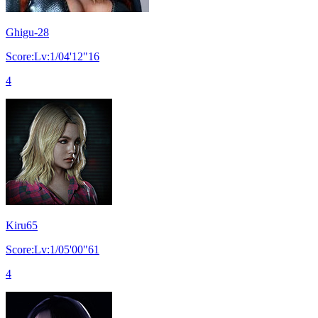
Ghigu-28
Score:Lv:1/04'12"16
4
Kiru65
Score:Lv:1/05'00"61
4