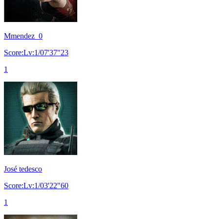
Mmendez_0
Score:Lv:1/07'37"23
1
José tedesco
Score:Lv:1/03'22"60
1