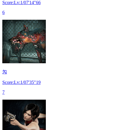
Score:Lv:1/07'14"66
6
匁
Score:Lv:1/07'35"19
7