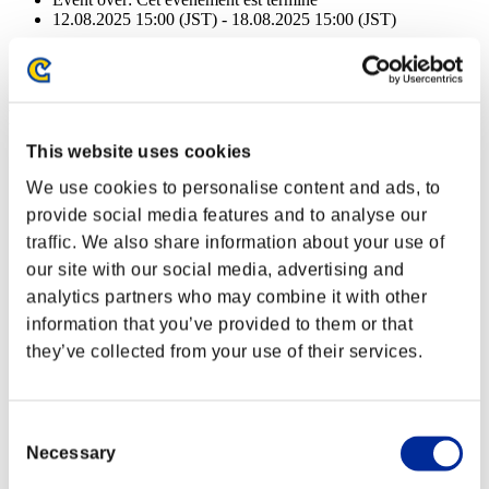
12.08.2025 15:00 (JST) - 18.08.2025 15:00 (JST)
Event over:
Cet événement est terminé
12.08.2025 15:00 (JST) - 18.08.2025 15:00 (JST)
Récompenses
This website uses cookies
Succès
We use cookies to personalise content and ads, to
NV personnage: 100 ou moins
provide social media features and to analyse our
traffic. We also share information about your use of
Cible facile
our site with our social media, advertising and
Lv.3
analytics partners who may combine it with other
NV personnage: 80 ou moins
information that you’ve provided to them or that
they’ve collected from your use of their services.
Génocide
Lv.5
NV personnage: 60 ou moins
Consent
Necessary
Selection
Feu à volonté