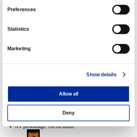
Lv.1
Preferences
NV personnage: 40 ou moins
Glace
Statistics
Lv.6
NV personnage: 20 ou moins
Marketing
Recharge
Lv.14
NV personnage: 1 ou moins
Show details
Feu d'enfer
Lv.8
Allow all
Récompenses
Deny
Succès
NV personnage: 100 ou moins