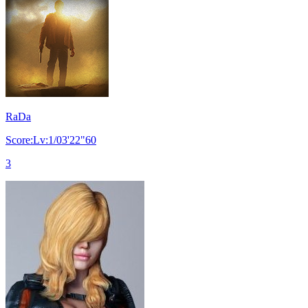
RaDa
Score:Lv:1/03'22"60
3