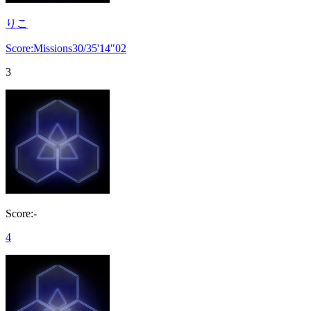
りこ
Score:Missions30/35'14"02
3
Score:-
4