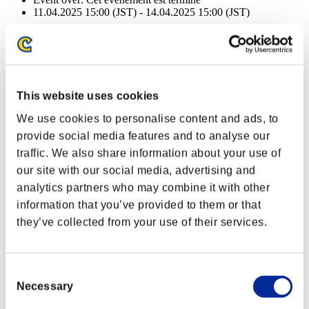
11.04.2025 15:00 (JST) - 14.04.2025 15:00 (JST)
Event over:
Cet événement est terminé
11.04.2025 15:00 (JST) - 14.04.2025 15:00 (JST)
Récompenses
This website uses cookies
Succès
We use cookies to personalise content and ads, to
Missions complétées: 5 ou plus
provide social media features and to analyse our
traffic. We also share information about your use of
Peine capitale
our site with our social media, advertising and
Lv.3
analytics partners who may combine it with other
Missions complétées: 10 ou plus
information that you’ve provided to them or that
they’ve collected from your use of their services.
Cadeau d'adieu
Lv.4
Missions complétées: 15 ou plus
Consent
Necessary
Selection
Tir auto