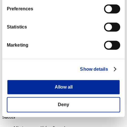
Lv.1
Preferences
Missions complétées: 20 ou plus
Traqueur
Statistics
Lv.6
Missions complétées: 25 ou plus
Marketing
Justicier
Lv.8
Missions complétées: 30 ou plus
Show details
Overlord
Lv.100
Allow all
Slot 6
Deny
Récompenses
Succès