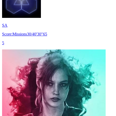
SA
Score:Missions30/40'30"65
5