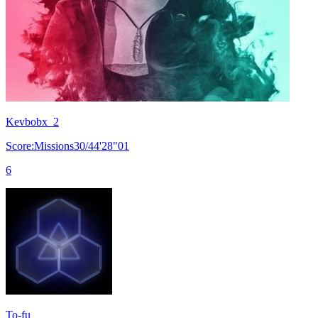
Kevbobx_2
Score:Missions30/44'28"01
6
To-fu