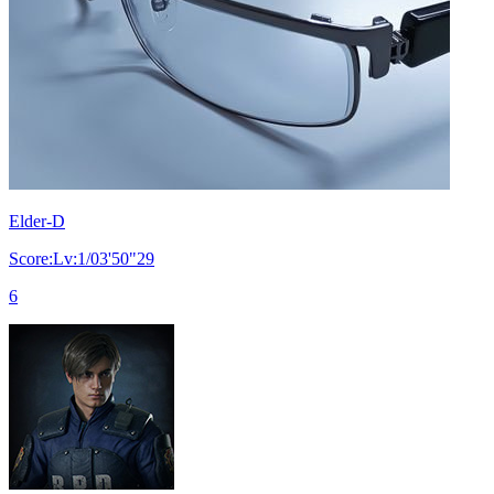
Elder-D
Score:Lv:1/03'50"29
6