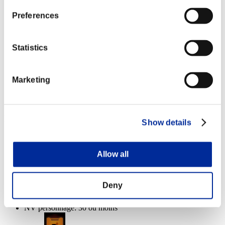
Lv.4
Preferences
NV personnage: 10 ou moins
Zéro absolu
Statistics
Lv.6
NV personnage: 1 ou moins
Marketing
Cadeau d'adieu
Lv.7
Récompenses
Show details
Succès
Allow all
NV personnage: 40 ou moins
Exécuteur
Deny
Lv.3
NV personnage: 30 ou moins