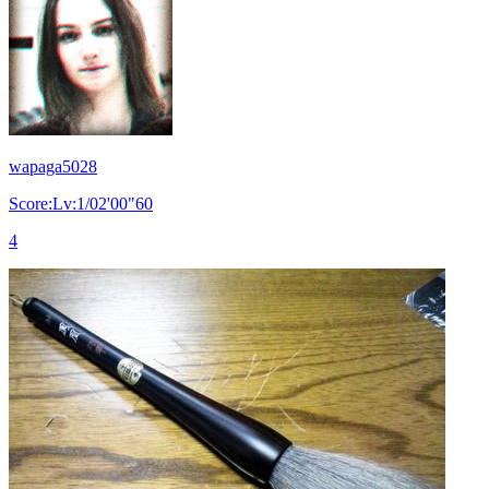
wapaga5028
Score:Lv:1/02'00"60
4