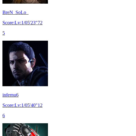
BreN_SoLo_
Score:Lv:1/05'23"72
5
infernu6
Score:Lv:1/05'40"12
6