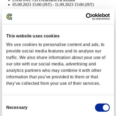
05.09.2023 15:00 (JST) - 11.09.2023 15:00 (JST)
Event over:
Cet événement est terminé
05.09.2023 15:00 (JST) - 11.09.2023 15:00 (JST)
Récompenses
This website uses cookies
Succès
We use cookies to personalise content and ads, to
NV personnage: 40 ou moins
provide social media features and to analyse our
traffic. We also share information about your use of
Exécuteur
our site with our social media, advertising and
Lv.3
analytics partners who may combine it with other
NV personnage: 30 ou moins
information that you’ve provided to them or that
they’ve collected from your use of their services.
Gravité
Lv.4
NV personnage: 20 ou moins
Consent
Necessary
Selection
Anti-recul