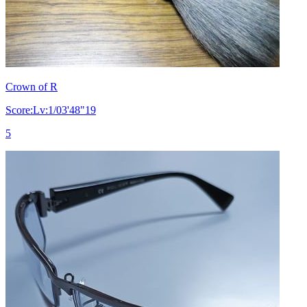
Crown of R
Score:Lv:1/03'48"19
5