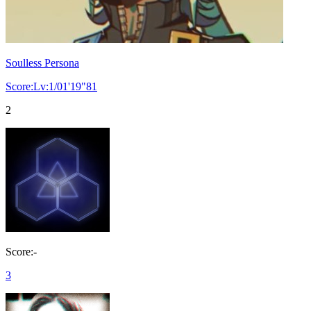
Soulless Persona
Score:Lv:1/01'19"81
2
Score:-
3