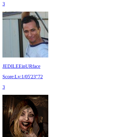
3
JEDILEEinURface
Score:Lv:1/05'23"72
3