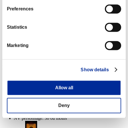
Lv.5
Preferences
NV personnage: 10 ou moins
Tir chargé B
Statistics
Lv.6
NV personnage: 1 ou moins
Marketing
Exécuteur
Lv.7
Récompenses
Show details
Succès
Allow all
NV personnage: 40 ou moins
Feu d'enfer
Deny
Lv.3
NV personnage: 30 ou moins