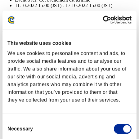
11.10.2022 15:00 (JST) - 17.10.2022 15:00 (JST)
Event over:
Cet événement est terminé
11.10.2022 15:00 (JST) - 17.10.2022 15:00 (JST)
Récompenses
This website uses cookies
Succès
We use cookies to personalise content and ads, to
NV personnage: 40 ou moins
provide social media features and to analyse our
traffic. We also share information about your use of
Feu d'enfer
our site with our social media, advertising and
Lv.3
analytics partners who may combine it with other
NV personnage: 30 ou moins
information that you’ve provided to them or that
they’ve collected from your use of their services.
Impact
Lv.4
NV personnage: 20 ou moins
Consent
Necessary
Selection
Punition