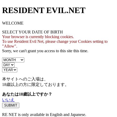
RESIDENT EVIL.NET
WELCOME
SELECT YOUR DATE OF BIRTH
Your browser is currently blocking cookies.
To use Resident Evil Net, please change your Cookies setting to
"Allow".
Sorry, we can't grant you access to this site this time.
本サイトへのご入場は、
18歳
以上の方に限定しております。
あなたは18歳以上ですか？
いいえ
RE NET is only available in English and Japanese.