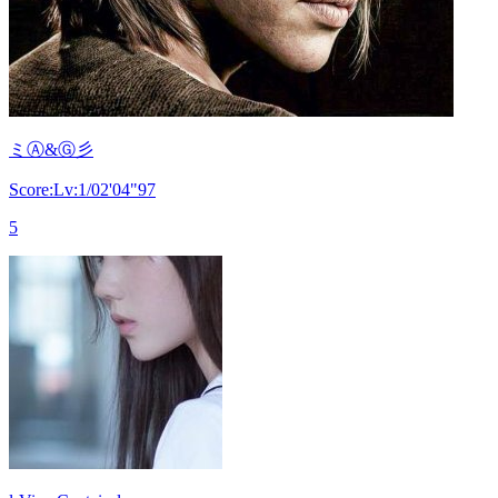
ミⒶ&Ⓖ彡
Score:Lv:1/02'04"97
5