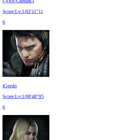
l-Vice-Captain-l
Score:Lv:1/02'11"11
6
iGeedo
Score:Lv:1/08'48"95
6