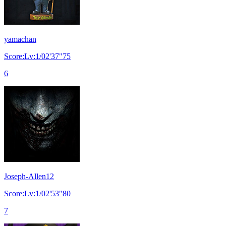
yamachan
Score:Lv:1/02'37"75
6
Joseph-Allen12
Score:Lv:1/02'53"80
7