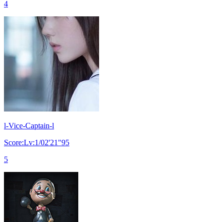
4
l-Vice-Captain-l
Score:Lv:1/02'21"95
5