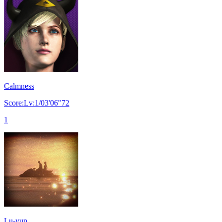
Calmness
Score:Lv:1/03'06"72
1
Lu-yun