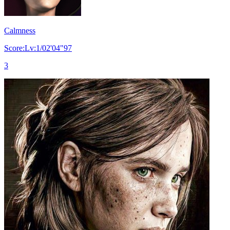
Calmness
Score:Lv:1/02'04"97
3