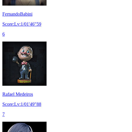
FernandoBabini
Score:Lv:1/01'46"59
6
Rafael Medeiros
Score:Lv:1/01'49"88
7