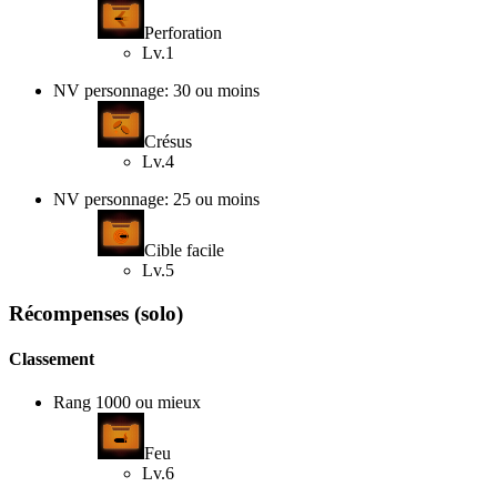
Perforation
Lv.1
NV personnage: 30 ou moins
Crésus
Lv.4
NV personnage: 25 ou moins
Cible facile
Lv.5
Récompenses (solo)
Classement
Rang 1000 ou mieux
Feu
Lv.6