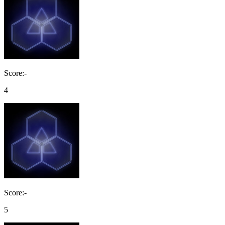
Score:-
4
Score:-
5