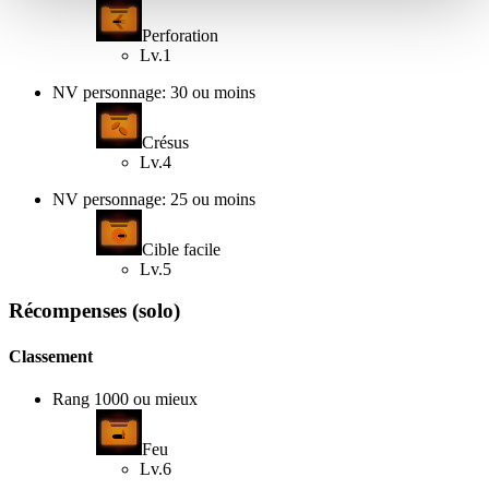
Perforation
Lv.1
NV personnage: 30 ou moins
Crésus
Lv.4
NV personnage: 25 ou moins
Cible facile
Lv.5
Récompenses (solo)
Classement
Rang 1000 ou mieux
Feu
Lv.6