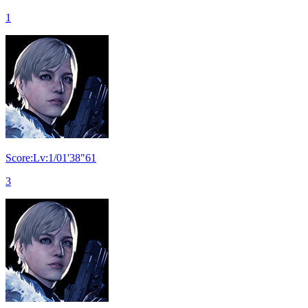
1
Score:Lv:1/01'38"61
3