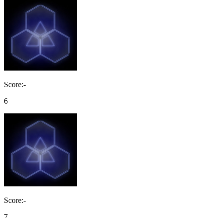
Score:-
6
Score:-
7