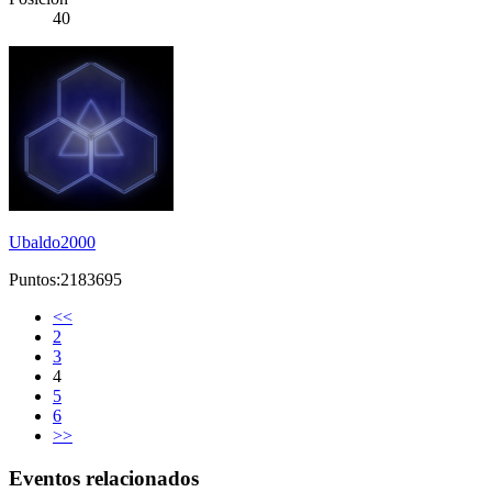
40
Ubaldo2000
Puntos:2183695
<<
2
3
4
5
6
>>
Eventos relacionados