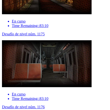
En curso
Time Remaining::83:10
Desafío de nivel núm. 1175
En curso
Time Remaining::83:10
Desafío de nivel núm. 1176