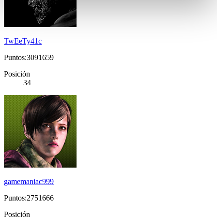
TwEeTy41c
Puntos:3091659
Posición
34
gamemaniac999
Puntos:2751666
Posición