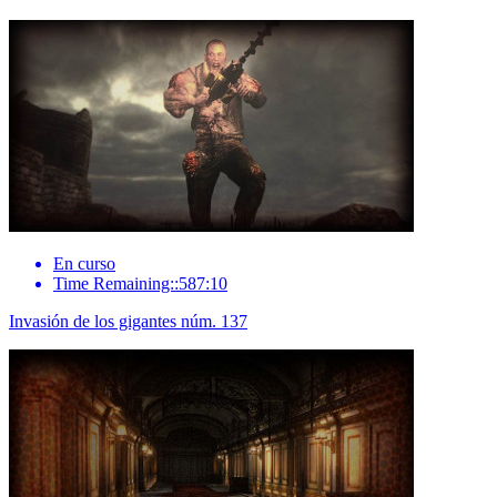
En curso
Time Remaining::587:10
Invasión de los gigantes núm. 137