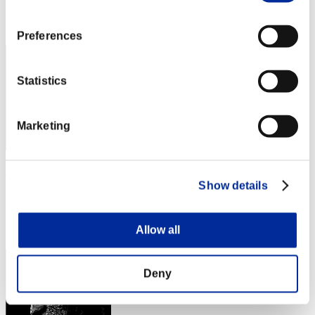
Posición
32
Preferences
Statistics
Marketing
ButteryBiscuits
Show details
Puntos:3135971
Posición
Allow all
33
Deny