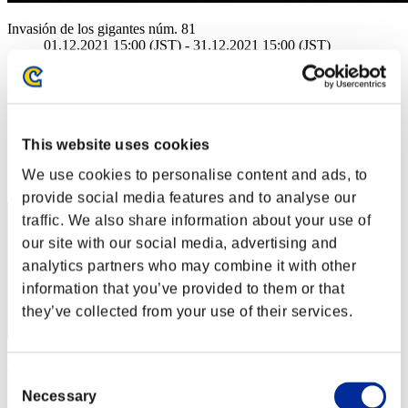
Invasión de los gigantes núm. 81
01.12.2021 15:00 (JST) - 31.12.2021 15:00 (JST)
Página del evento
(Los rankings se actualizan cada 6 horas.)
Rankings
This website uses cookies
Posición
We use cookies to personalise content and ads, to
31
provide social media features and to analyse our
traffic. We also share information about your use of
our site with our social media, advertising and
analytics partners who may combine it with other
information that you’ve provided to them or that
they’ve collected from your use of their services.
MeinHerzBrennt4
Consent
Puntos:3577150
Necessary
Selection