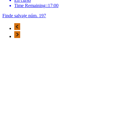
En curso
Time Remaining::17:00
Finde salvaje núm. 197