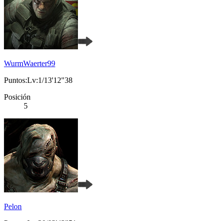
WurmWaerter99
Puntos:Lv:1/13'12"38
Posición
5
Pelon