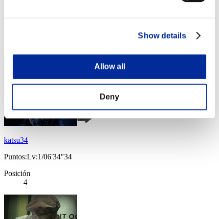
Puntos:Lv:1/05'00"13
Posición
Show details
3
Allow all
Deny
katsu34
Puntos:Lv:1/06'34"34
Posición
4