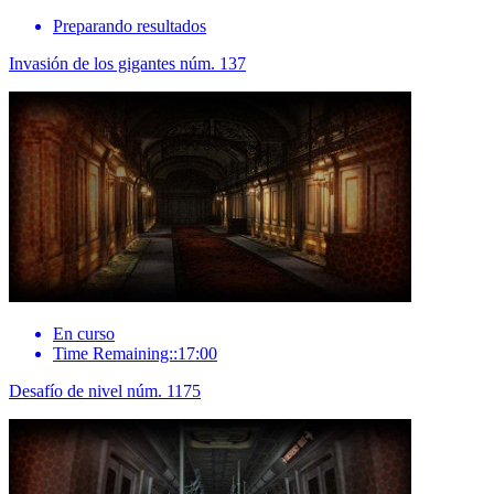
Preparando resultados
Invasión de los gigantes núm. 137
En curso
Time Remaining::17:00
Desafío de nivel núm. 1175