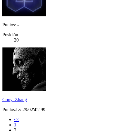
Puntos: -
Posición
20
Copy_Zhang
Puntos:Lv:29/02'45"99
<<
1
2