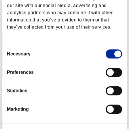
Burubon
our site with our social media, advertising and
Puntos:Lv:1/08'56"40
analytics partners who may combine it with other
information that you’ve provided to them or that
Posición
12
they’ve collected from your use of their services.
Consent
Necessary
Selection
Preferences
Nontan-104
Statistics
Puntos:Lv:1/12'40"27
Posición
Marketing
13