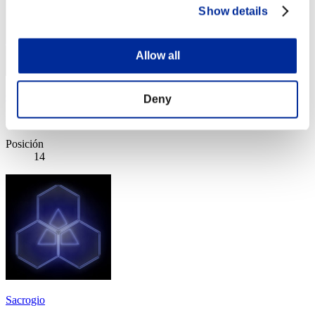
Show details
Allow all
GRIORIO
Deny
Puntos:Lv:1/13'42"07
Posición
14
Sacrogio