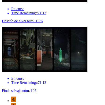
En curso
Time Remaining::71:13
Desafío de nivel núm. 1176
En curso
Time Remaining::71:13
Finde salvaje núm. 197