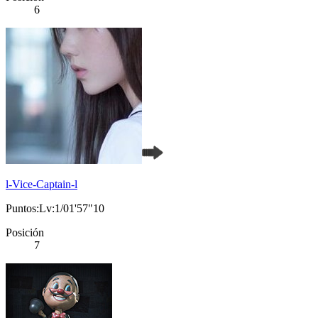
6
l-Vice-Captain-l
Puntos:Lv:1/01'57"10
Posición
7