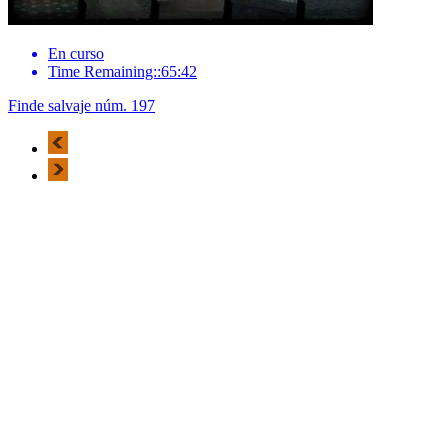
En curso
Time Remaining::65:42
Finde salvaje núm. 197