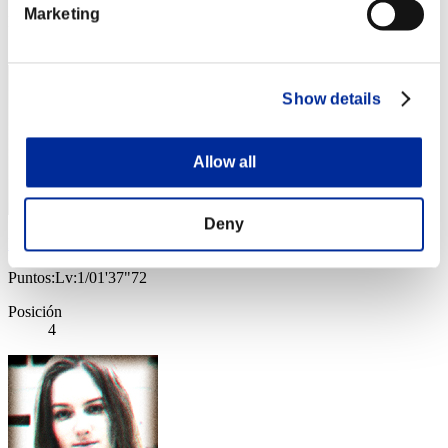
Marketing
Posición
3
Show details
Allow all
Deny
Nekonin
Puntos:Lv:1/01'37"72
Posición
4