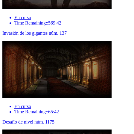
En curso
Time Remaining::569:42
Invasión de los gigantes núm. 137
En curso
Time Remaining::65:42
Desafío de nivel núm. 1175