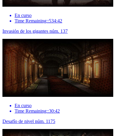
En curso
Time Remaining::534:42
Invasión de los gigantes núm. 137
En curso
Time Remaining::30:42
Desafío de nivel núm. 1175