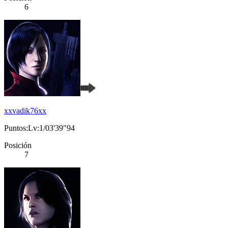
6
xxvadik76xx
Puntos:Lv:1/03'39"94
Posición
7