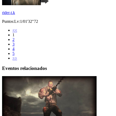
rider-t.k
Puntos:Lv:1/01'32"72
<<
1
2
3
4
5
>>
Eventos relacionados