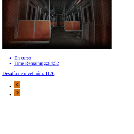
En curso
Time Remaining::84:52
Desafío de nivel núm. 1176