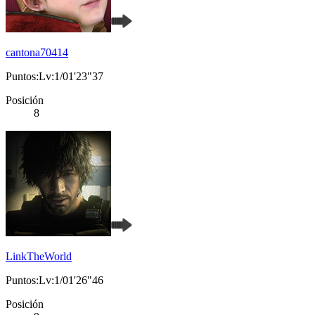
cantona70414
Puntos:Lv:1/01'23"37
Posición
8
LinkTheWorld
Puntos:Lv:1/01'26"46
Posición