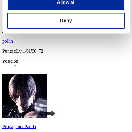
Allow all
Deny
pollin
Puntos:Lv:1/01'08"72
Posición
4
PropagandaPanda