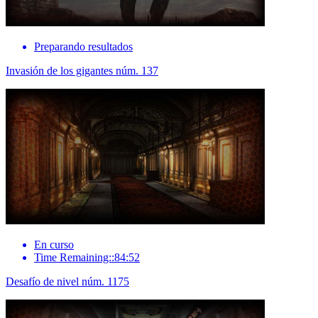
Preparando resultados
Invasión de los gigantes núm. 137
En curso
Time Remaining::84:52
Desafío de nivel núm. 1175