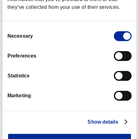
xADRIANOx
they’ve collected from your use of their services.
Puntos:Lv:1/00'43"03
Posición
2
Consent
Necessary
Selection
Preferences
Statistics
こ～たろ～
Marketing
Puntos:Lv:1/00'43"12
Posición
3
Show details