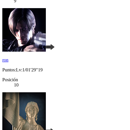
9
ron
Puntos:Lv:1/01'29"19
Posición
10