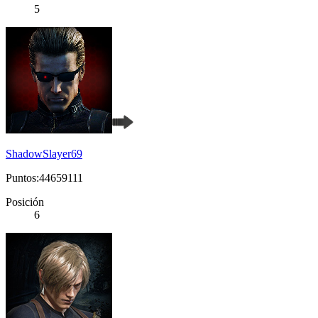
5
ShadowSlayer69
Puntos:44659111
Posición
6