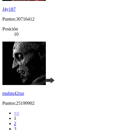
J4y187
Puntos:30716412
Posición
10
muhin42rus
Puntos:25199902
<<
1
2
3