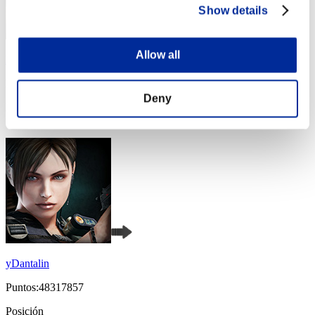
Show details
Allow all
Baci Che Si Rubano
Puntos:58698477
Deny
Posición
4
yDantalin
Puntos:48317857
Posición