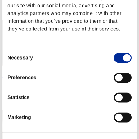
our site with our social media, advertising and
Posición
2
analytics partners who may combine it with other
information that you’ve provided to them or that
they’ve collected from your use of their services.
Consent
Necessary
Selection
Botlok+
Preferences
Puntos:105642218
Posición
Statistics
3
Marketing