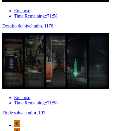
En curso
Time Remaining::71:58
Desafío de nivel núm. 1176
En curso
Time Remaining::71:58
Finde salvaje núm. 197