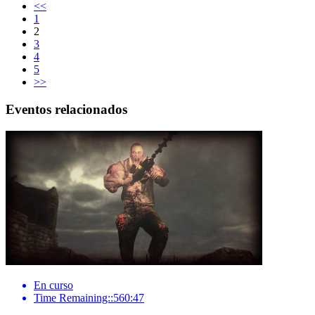
<<
1
2
3
4
5
>>
Eventos relacionados
En curso
Time Remaining::560:47