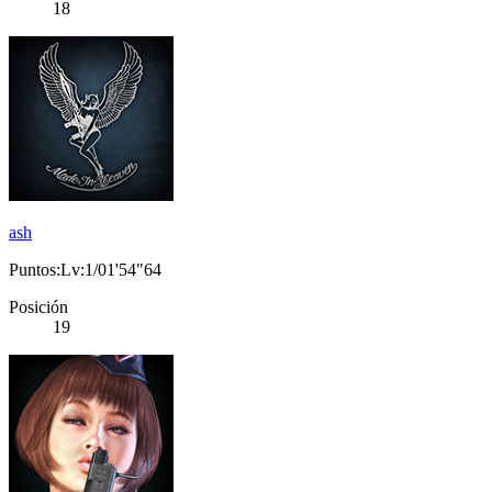
18
ash
Puntos:Lv:1/01'54"64
Posición
19