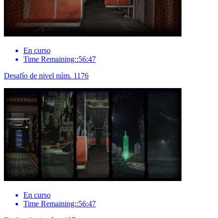
En curso
Time Remaining::56:47
Desafío de nivel núm. 1176
En curso
Time Remaining::56:47