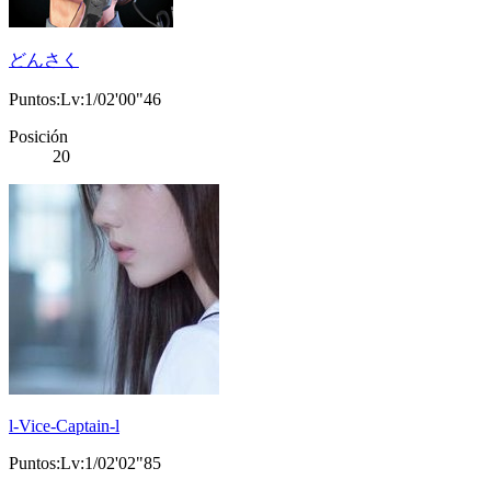
どんさく
Puntos:Lv:1/02'00"46
Posición
20
l-Vice-Captain-l
Puntos:Lv:1/02'02"85