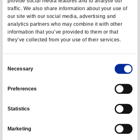
provide social media features and to analyse our
Puntos: -
traffic. We also share information about your use of
Posición
our site with our social media, advertising and
12
analytics partners who may combine it with other
information that you’ve provided to them or that
they’ve collected from your use of their services.
Consent
Necessary
Selection
wapaga5028
Preferences
Puntos:Lv:1/01'05"11
Posición
13
Statistics
Marketing