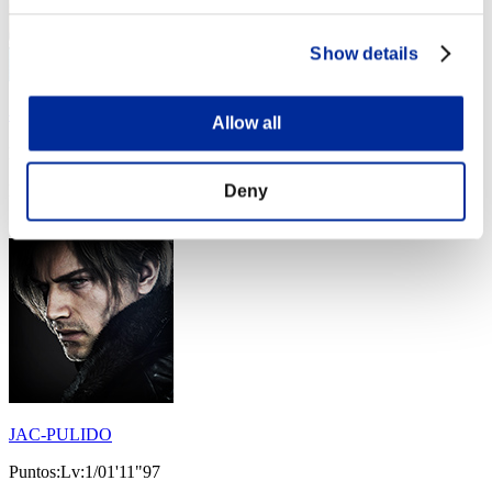
Show details
べるべる
Allow all
Puntos:Lv:1/01'09"25
Deny
Posición
14
JAC-PULIDO
Puntos:Lv:1/01'11"97