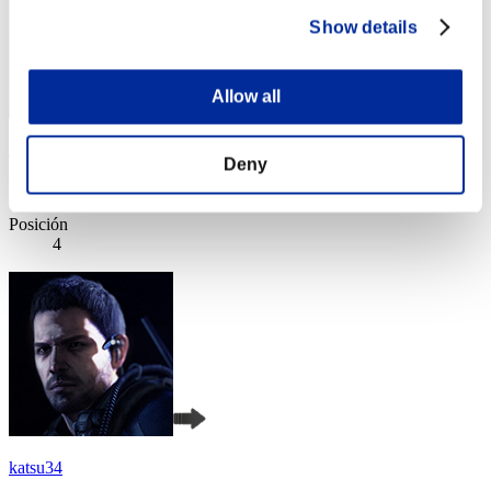
Show details
Allow all
Apophis
Deny
Puntos:Lv:1/03'02"88
Posición
4
katsu34