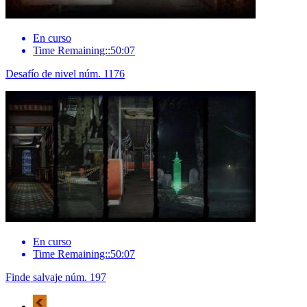
En curso
Time Remaining::50:07
Desafío de nivel núm. 1176
En curso
Time Remaining::50:07
Finde salvaje núm. 197