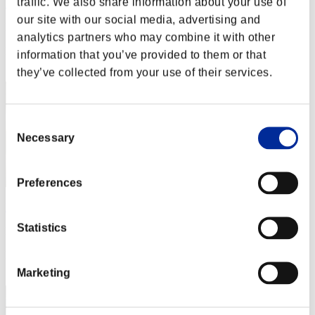
traffic. We also share information about your use of
Rudis Deceiver with Pause
our site with our social media, advertising and
Puntos:Lv:1/01'47"86
analytics partners who may combine it with other
Posición
information that you’ve provided to them or that
2
they’ve collected from your use of their services.
Consent
Necessary
Selection
Preferences
Baci Che Si Rubano
Statistics
Puntos:Lv:1/02'49"05
Posición
3
Marketing