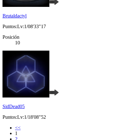
Brutaldactyl
Puntos:Lv:1/08'33"17
Posición
10
SidDead05
Puntos:Lv:1/18'08"52
<<
1
2