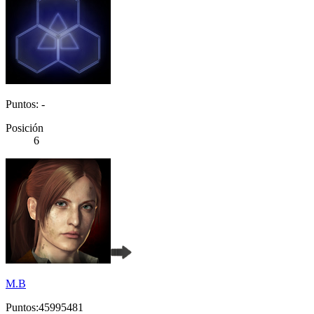
Puntos: -
Posición
6
M.B
Puntos:45995481