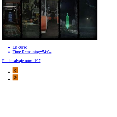
En curso
Time Remaining::54:04
Finde salvaje núm. 197