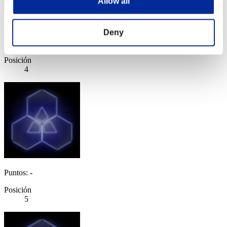
Allow all
Night of Nights
Deny
Puntos:82445506
Posición
4
Puntos: -
Posición
5