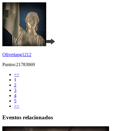
Olivertang1212
Puntos:21783069
<<
1
2
3
4
5
>>
Eventos relacionados