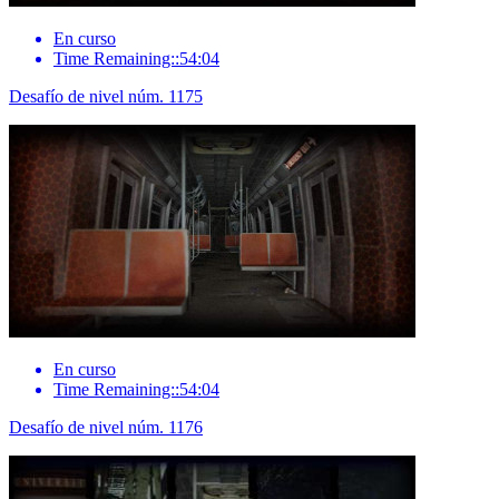
En curso
Time Remaining::54:04
Desafío de nivel núm. 1175
En curso
Time Remaining::54:04
Desafío de nivel núm. 1176