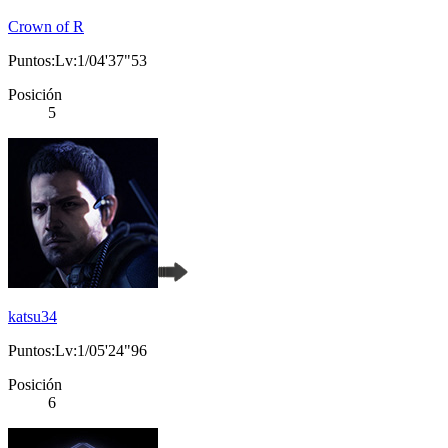
Crown of R
Puntos:Lv:1/04'37"53
Posición
5
katsu34
Puntos:Lv:1/05'24"96
Posición
6