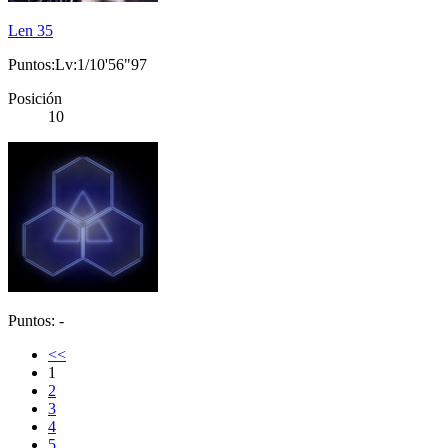
Len 35
Puntos:Lv:1/10'56"97
Posición
10
Puntos: -
<<
1
2
3
4
5