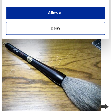
Allow all
Puntos: -
Posición
Deny
4