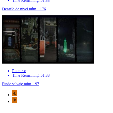
Time Remaining::51:33
Desafío de nivel núm. 1176
En curso
Time Remaining::51:33
Finde salvaje núm. 197