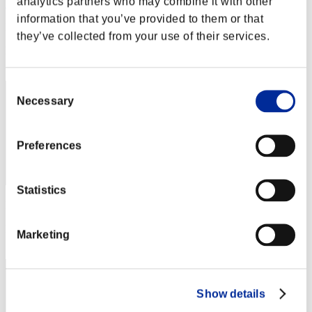
analytics partners who may combine it with other
SENAapu
information that you’ve provided to them or that
Puntos:Lv:1/05'10"69
they’ve collected from your use of their services.
Posición
42
Consent
Necessary
Selection
Preferences
Statistics
Puntos: -
Posición
Marketing
42
Show details