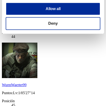
Allow all
Deny
Puntos: -
Posición
44
WurmWaerter99
Puntos:Lv:1/05'27"14
Posición
45