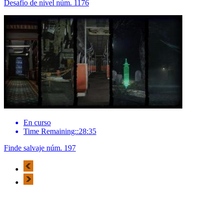
Desafío de nivel núm. 1176
En curso
Time Remaining::28:35
Finde salvaje núm. 197