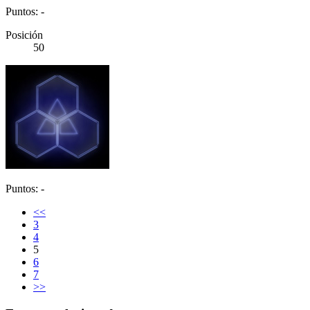
Puntos: -
Posición
50
Puntos: -
<<
3
4
5
6
7
>>