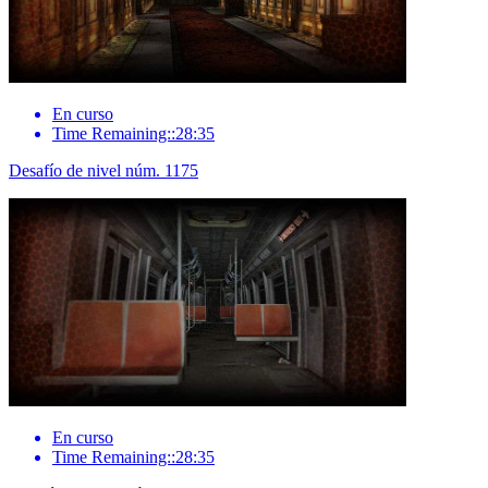
En curso
Time Remaining::28:35
Desafío de nivel núm. 1175
En curso
Time Remaining::28:35