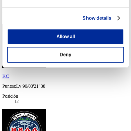
Puntos: -
Posición
12
Show details
Allow all
Deny
KC
Puntos:Lv:90/03'21"38
Posición
12