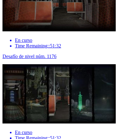
En curso
Time Remaining::51:32
Desafío de nivel núm. 1176
En curso
Time Remaining::51:32