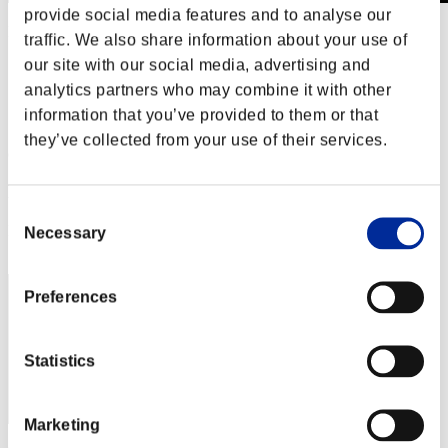
provide social media features and to analyse our
Desafío de nivel núm. 510
traffic. We also share information about your use of
17.03.2020 15:00 (JST) - 23.03.2020 15:00 (JST)
our site with our social media, advertising and
Página del evento
analytics partners who may combine it with other
Solo
information that you’ve provided to them or that
Cooperativo
they’ve collected from your use of their services.
(Los rankings se actualizan cada 6 horas.)
Rankings
Consent
Posición
Necessary
Selection
10
Preferences
Statistics
Marketing