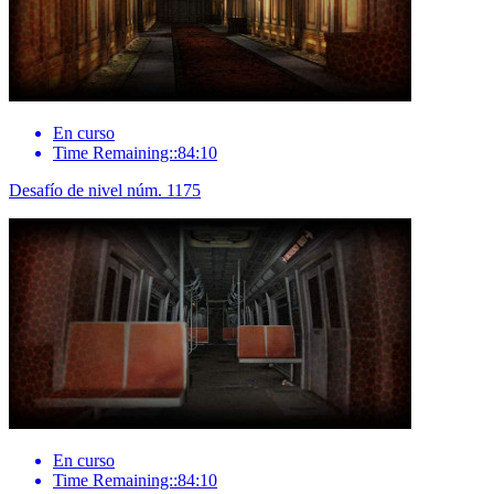
En curso
Time Remaining::84:10
Desafío de nivel núm. 1175
En curso
Time Remaining::84:10