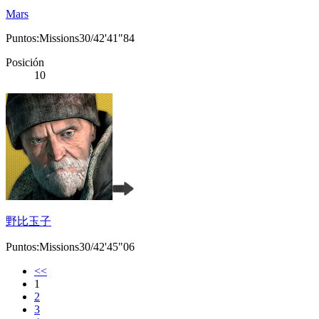
Mars
Puntos:Missions30/42'41"84
Posición
10
野比玉子
Puntos:Missions30/42'45"06
<<
1
2
3