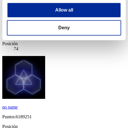
Allow all
Irachas
Deny
Puntos:6447743
Posición
74
no name
Puntos:6189251
Posición