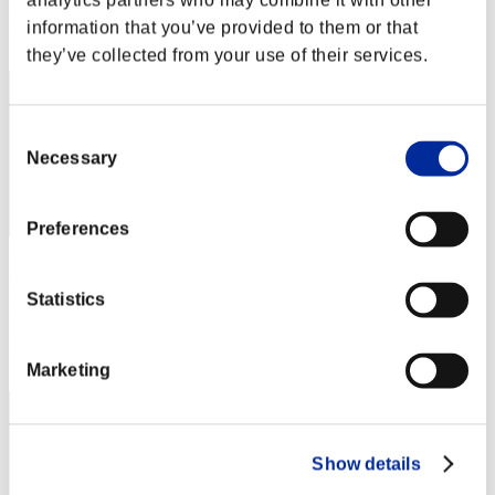
analytics partners who may combine it with other
Posición
information that you’ve provided to them or that
72
they’ve collected from your use of their services.
Consent
Necessary
Selection
Preferences
DOCTOR-FAKER
Statistics
Puntos:6716493
Posición
73
Marketing
Show details