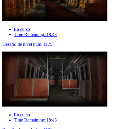
En curso
Time Remaining::18:43
Desafío de nivel núm. 1175
En curso
Time Remaining::18:43