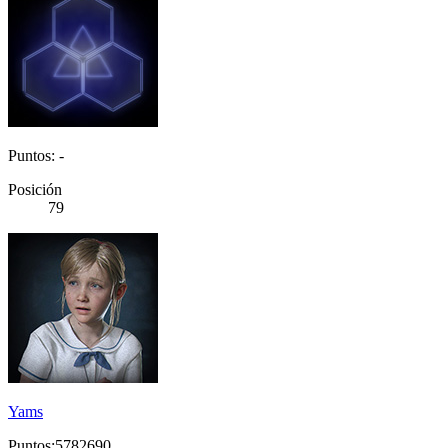
Puntos: -
Posición
79
Yams
Puntos:5782690