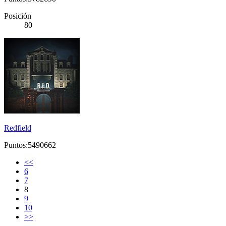
Posición
80
Redfield
Puntos:5490662
<<
6
7
8
9
10
>>