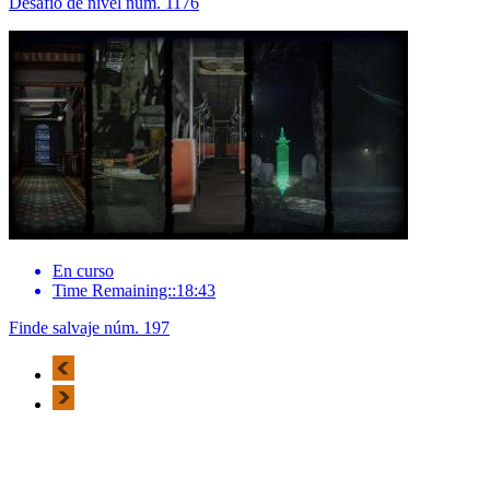
Desafío de nivel núm. 1176
En curso
Time Remaining::18:43
Finde salvaje núm. 197