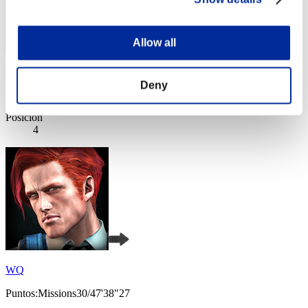
Allow all
chaosbio
Deny
Puntos:Missions30/46'46"75
Posición
4
WQ
Puntos:Missions30/47'38"27