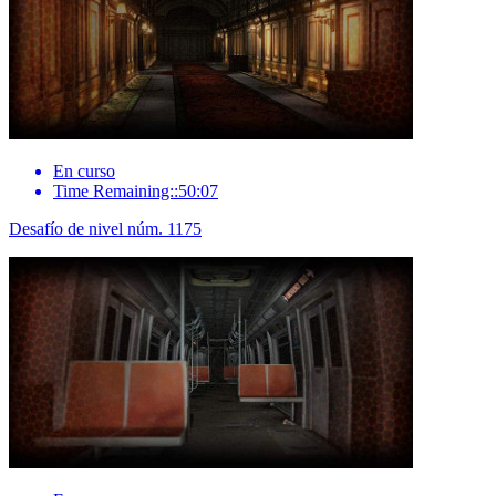
En curso
Time Remaining::50:07
Desafío de nivel núm. 1175