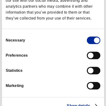
our site with our social media, advertising and
Puntos: -
analytics partners who may combine it with other
Posición
information that you’ve provided to them or that
2
they’ve collected from your use of their services.
Consent
Necessary
Selection
Preferences
Harupon
Puntos:Missions30/45'21"94
Statistics
Posición
3
Marketing
Show details