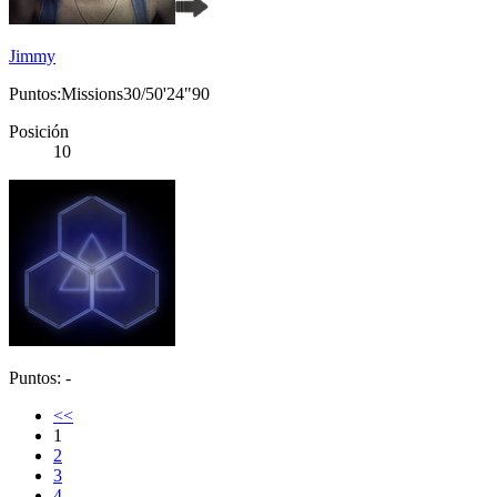
Jimmy
Puntos:Missions30/50'24"90
Posición
10
Puntos: -
<<
1
2
3
4