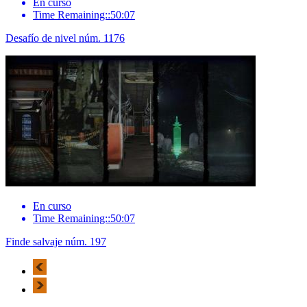
En curso
Time Remaining::50:07
Desafío de nivel núm. 1176
En curso
Time Remaining::50:07
Finde salvaje núm. 197