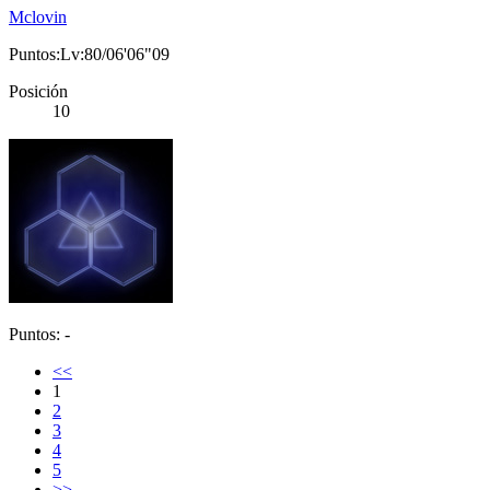
Mclovin
Puntos:Lv:80/06'06"09
Posición
10
Puntos: -
<<
1
2
3
4
5
>>