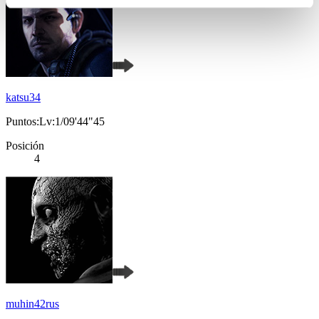
katsu34
Puntos:Lv:1/09'44"45
Posición
4
muhin42rus