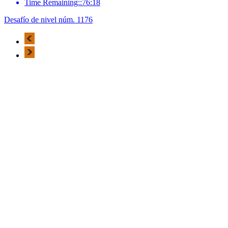
Time Remaining::76:18
Desafío de nivel núm. 1176