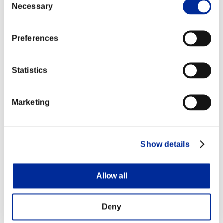
Rudis Deceiver with Pause
Necessary
Selection
Puntos:Lv:1/06'44"53
Posición
Preferences
2
Statistics
Marketing
Show details
Baci Che Si Rubano
Puntos:Lv:1/06'58"34
Allow all
Posición
3
Deny