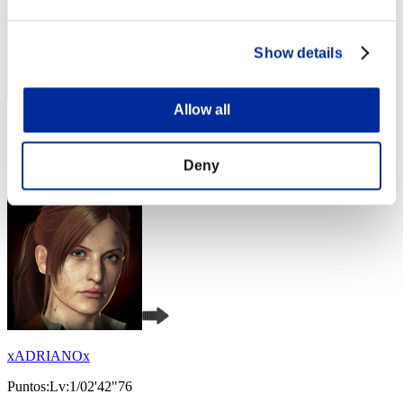
Show details
Allow all
Puntos: -
Posición
Deny
4
xADRIANOx
Puntos:Lv:1/02'42"76