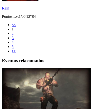
Rain
Puntos:Lv:1/05'12"84
<<
1
2
3
4
5
>>
Eventos relacionados