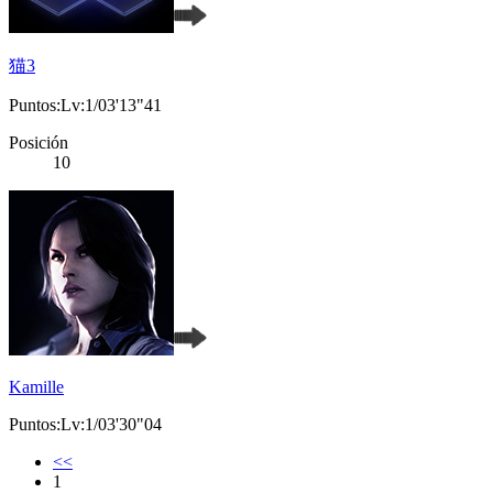
猫3
Puntos:Lv:1/03'13"41
Posición
10
Kamille
Puntos:Lv:1/03'30"04
<<
1