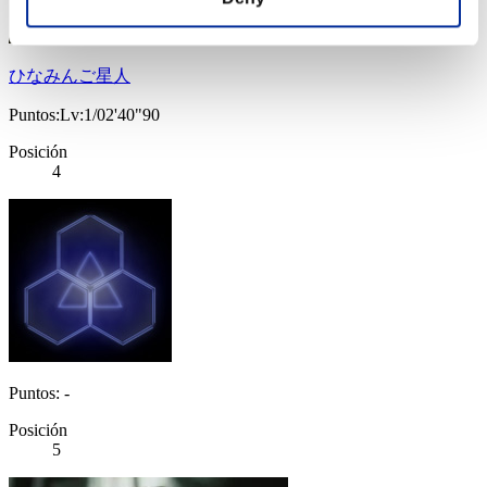
ひなみんご星人
Puntos:Lv:1/02'40"90
Posición
4
Puntos: -
Posición
5