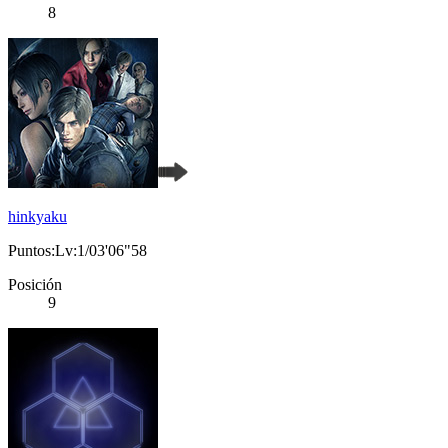
8
hinkyaku
Puntos:Lv:1/03'06"58
Posición
9