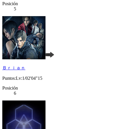
Posición
5
Ｂｒｉａｎ
Puntos:Lv:1/02'04"15
Posición
6