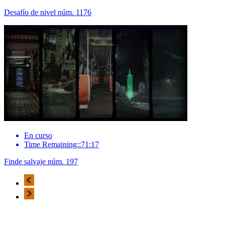
Desafío de nivel núm. 1176
En curso
Time Remaining::71:17
Finde salvaje núm. 197