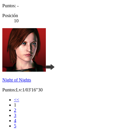
Puntos: -
Posición
10
Night of Nights
Puntos:Lv:1/03'16"30
<<
1
2
3
4
5