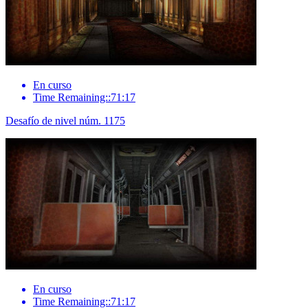
En curso
Time Remaining::71:17
Desafío de nivel núm. 1175
En curso
Time Remaining::71:17