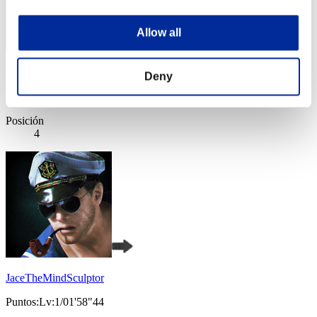
Allow all
Aniki.tlr
Deny
Puntos:Lv:1/01'36"26
Posición
4
JaceTheMindSculptor
Puntos:Lv:1/01'58"44