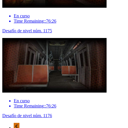
En curso
Time Remaining::76:26
Desafío de nivel núm. 1175
En curso
Time Remaining::76:26
Desafío de nivel núm. 1176