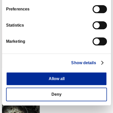
うらやん
Preferences
Puntos:Lv:1/37'19"81
Posición
42
Statistics
Marketing
Show details
Tamshe2017
Allow all
Puntos:Lv:1/38'09"36
Posición
Deny
43