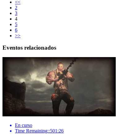
<<
2
3
4
5
6
>>
Eventos relacionados
En curso
Time Remaining::501:26