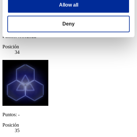
Allow all
Deny
mk-8
Puntos:40102522
Posición
34
Puntos: -
Posición
35