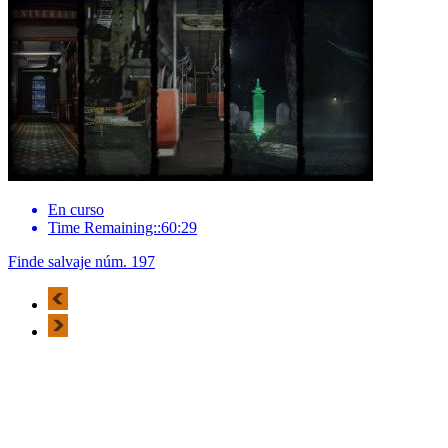
En curso
Time Remaining::60:29
Finde salvaje núm. 197