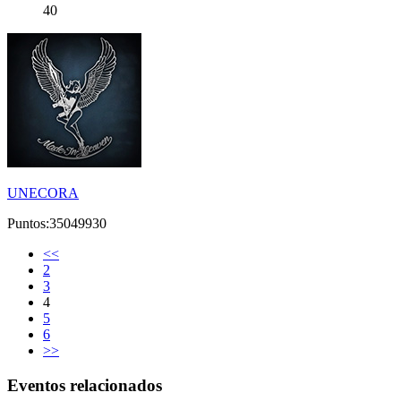
40
UNECORA
Puntos:35049930
<<
2
3
4
5
6
>>
Eventos relacionados