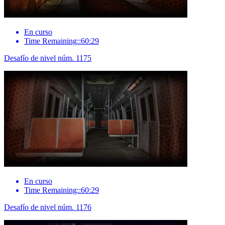
En curso
Time Remaining::60:29
Desafío de nivel núm. 1175
En curso
Time Remaining::60:29
Desafío de nivel núm. 1176