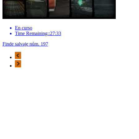
En curso
Time Remaining::27:33
Finde salvaje núm. 197