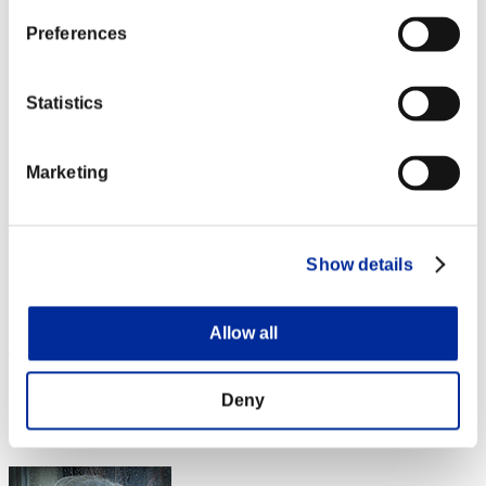
Preferences
Statistics
Marketing
Show details
Allow all
Soulless Persona
Puntos:Missions30/38'38"65
Deny
Posición
4