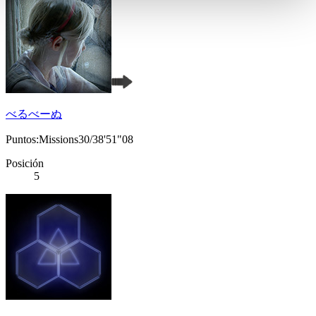
べるべーぬ
Puntos:Missions30/38'51"08
Posición
5