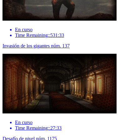
En curso
Time Remaining::531:33
Invasión de los gigantes núm. 137
En curso
Time Remaining::27:33
Desafío de nivel núm. 1175