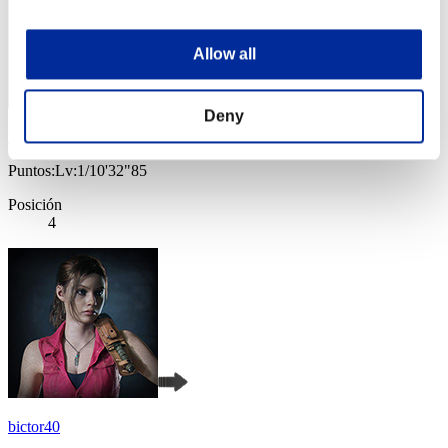
Allow all
Deny
katsu34
Puntos:Lv:1/10'32"85
Posición
4
bictor40