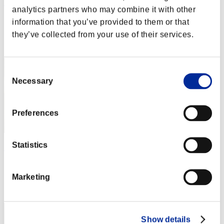
Rudis Deceiver with Pause
analytics partners who may combine it with other
Puntos:Lv:1/05'17"06
information that you’ve provided to them or that
they’ve collected from your use of their services.
Posición
2
Consent
Necessary
Selection
Preferences
Statistics
Baci Che Si Rubano
Puntos:Lv:1/08'17"39
Marketing
Posición
3
Show details