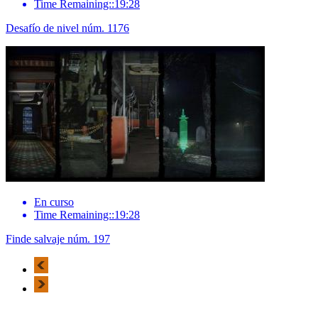
Time Remaining::19:28
Desafío de nivel núm. 1176
En curso
Time Remaining::19:28
Finde salvaje núm. 197