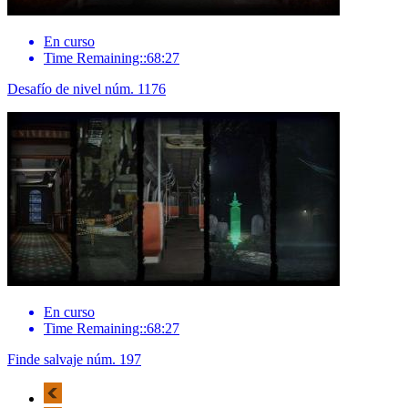
En curso
Time Remaining::68:27
Desafío de nivel núm. 1176
En curso
Time Remaining::68:27
Finde salvaje núm. 197