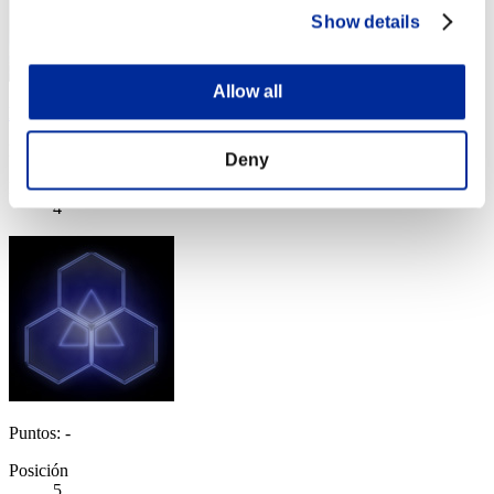
Show details
Allow all
hinkyaku
Puntos:Lv:1/02'18"69
Deny
Posición
4
Puntos: -
Posición
5