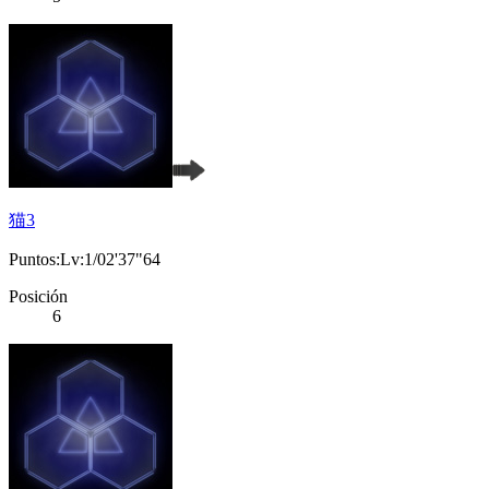
猫3
Puntos:Lv:1/02'37"64
Posición
6